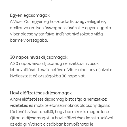
Egyenlegcsomagok
A Viber Out egyenleg hozzáadódik az egyenlegéhez,
amikor valamilyen összegben vásárol. A egyenleggel a
Viber alacsony tarifáival indíthat hívásokat a világ
bármely országába.
30 napos hívás díjcsomagok
A 30 napos hívás díjcsomag nemzetközi hívások
lebonyolítását teszi lehetővé a Viber alacsony díjaival a
kiválasztott célországokba 30 napon át.
Havi előfizetéses díjcsomagok
A havi előfizetéses díjcsomag biztosítja a nemzetközi
vezetékes és mobiltelefonszámoknak alacsony díjakkal
történő hívását anélkül, hogy bármikor is meg kellene
újítani a díjcsomagot. A havi előfizetéses konstrukcióval
az eddigi hívásait olcsóbban bonyolíthatja le