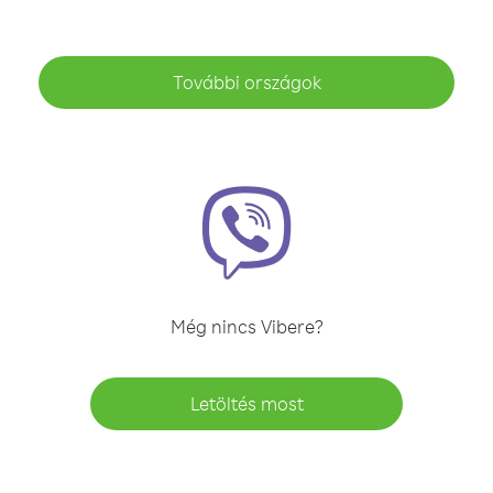
További országok
Még nincs Vibere?
Letöltés most