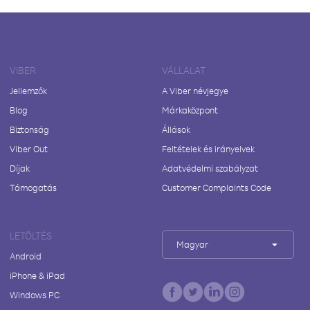
VIBER
VÁLLALAT
Jellemzők
A Viber névjegye
Blog
Márkaközpont
Biztonság
Állások
Viber Out
Feltételek és irányelvek
Díjak
Adatvédelmi szabályzat
Támogatás
Customer Complaints Code
LETÖLTÉS
Magyar
Android
iPhone & iPad
Windows PC