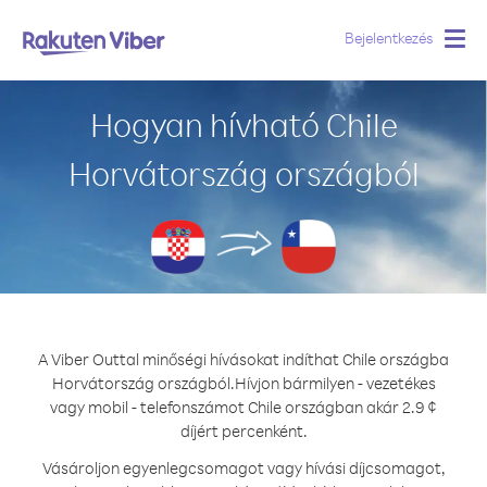
Bejelentkezés
Togg
navig
Hogyan hívható Chile
Horvátország országból
A Viber Outtal minőségi hívásokat indíthat Chile országba
Horvátország országból.
Hívjon bármilyen - vezetékes
vagy mobil - telefonszámot Chile országban akár 2.9 ¢
díjért percenként.
Vásároljon egyenlegcsomagot vagy hívási díjcsomagot,