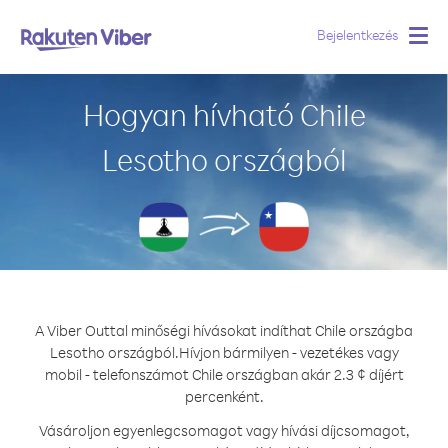
Bejelentkezés
Togg
navig
Hogyan hívható Chile
Lesotho országból
A Viber Outtal minőségi hívásokat indíthat Chile országba
Lesotho országból.
Hívjon bármilyen - vezetékes vagy
mobil - telefonszámot Chile országban akár 2.3 ¢ díjért
percenként.
Vásároljon egyenlegcsomagot vagy hívási díjcsomagot,