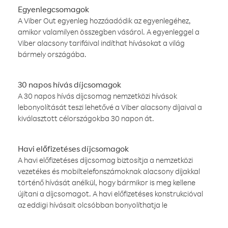
Egyenlegcsomagok
A Viber Out egyenleg hozzáadódik az egyenlegéhez,
amikor valamilyen összegben vásárol. A egyenleggel a
Viber alacsony tarifáival indíthat hívásokat a világ
bármely országába.
30 napos hívás díjcsomagok
A 30 napos hívás díjcsomag nemzetközi hívások
lebonyolítását teszi lehetővé a Viber alacsony díjaival a
kiválasztott célországokba 30 napon át.
Havi előfizetéses díjcsomagok
A havi előfizetéses díjcsomag biztosítja a nemzetközi
vezetékes és mobiltelefonszámoknak alacsony díjakkal
történő hívását anélkül, hogy bármikor is meg kellene
újítani a díjcsomagot. A havi előfizetéses konstrukcióval
az eddigi hívásait olcsóbban bonyolíthatja le