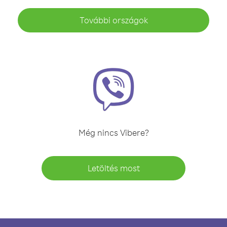
További országok
Még nincs Vibere?
Letöltés most