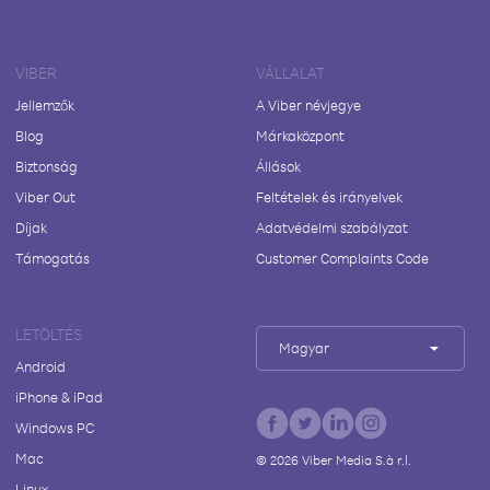
VIBER
VÁLLALAT
Jellemzők
A Viber névjegye
Blog
Márkaközpont
Biztonság
Állások
Viber Out
Feltételek és irányelvek
Díjak
Adatvédelmi szabályzat
Támogatás
Customer Complaints Code
LETÖLTÉS
Magyar
Android
iPhone & iPad
Windows PC
Mac
©
2026
Viber Media S.à r.l.
Linux