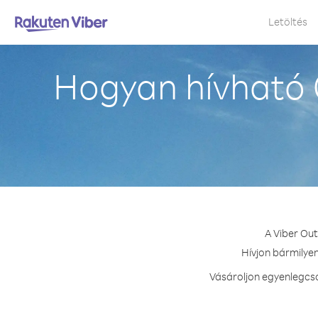
Letöltés
Hogyan hívható 
A Viber Out
Hívjon bármilyen
Vásároljon egyenlegcso