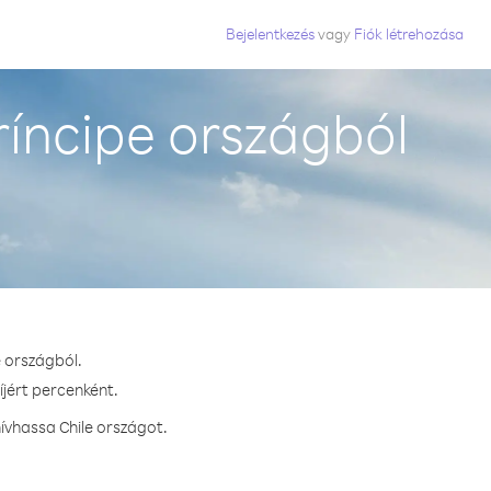
Bejelentkezés
vagy
Fiók létrehozása
íncipe országból
e országból.
íjért percenként.
ívhassa Chile országot.