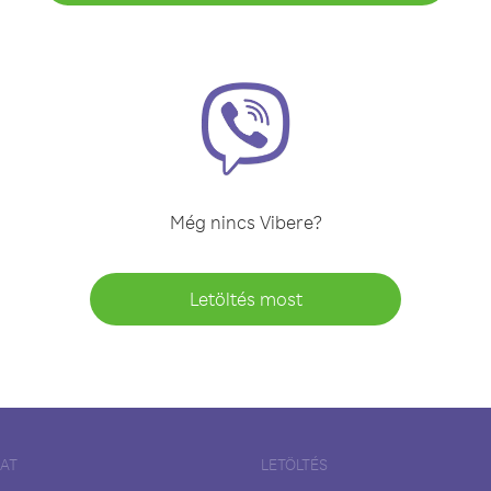
Még nincs Vibere?
Letöltés most
LAT
LETÖLTÉS