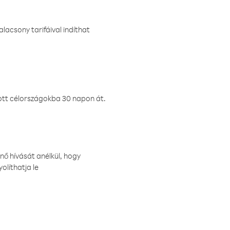
lacsony tarifáival indíthat
ztott célországokba 30 napon át.
nő hívását anélkül, hogy
olíthatja le