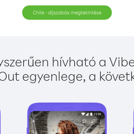
Chile - díjszabás megtekintése
yszerűen hívható a Vibe
Out egyenlege, a követk