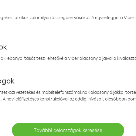
éhez, amikor valamilyen összegben vásárol. A egyenleggel a Viber a
ok
k lebonyolítását teszi lehetővé a Viber alacsony díjaival a kiválas
magok
emzetközi vezetékes és mobiltelefonszámoknak alacsony díjakkal törté
. A havi előfizetéses konstrukcióval az eddigi hívásait olcsóbban bony
További célországok keresése