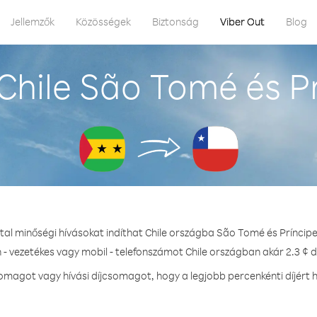
Jellemzők
Közösségek
Biztonság
Viber Out
Blog
Chile São Tomé és Pr
tal minőségi hívásokat indíthat Chile országba São Tomé és Príncip
 - vezetékes vagy mobil - telefonszámot Chile országban akár 2.3 ¢ d
magot vagy hívási díjcsomagot, hogy a legjobb percenkénti díjért h