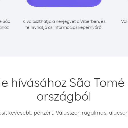
e São
Kiválaszthatja a névjegyet a Viberben, és
Vál
sához
felhívhatja az információs képernyőről
le hívásához São Tomé 
országból
osít kevesebb pénzért. Válasszon rugalmas, alacsony