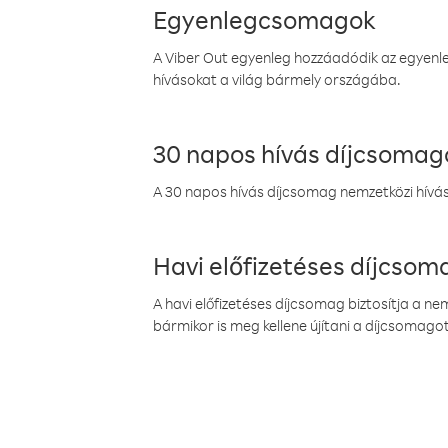
Egyenlegcsomagok
A Viber Out egyenleg hozzáadódik az egyenleg
hívásokat a világ bármely országába.
30 napos hívás díjcsomag
A 30 napos hívás díjcsomag nemzetközi híváso
Havi előfizetéses díjcso
A havi előfizetéses díjcsomag biztosítja a n
bármikor is meg kellene újítani a díjcsomagot