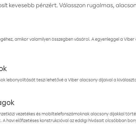
osít kevesebb pénzért. Válasszon rugalmas, alacsony
éhez, amikor valamilyen összegben vásárol. A egyenleggel a Viber a
ok
k lebonyolítását teszi lehetővé a Viber alacsony díjaival a kiválas
magok
emzetközi vezetékes és mobiltelefonszámoknak alacsony díjakkal törté
. A havi előfizetéses konstrukcióval az eddigi hívásait olcsóbban bony