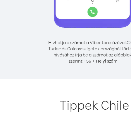
Hívhatja a számot a Viber tárcsázóval.
Ch
Turks- és Caicos-szigetek országból tör
hívásához írja be a számot az alábbia
szerint:
+
+
56
Helyi szám
Tippek Chile