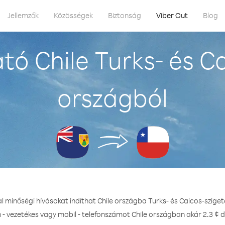
Jellemzők
Közösségek
Biztonság
Viber Out
Blog
ó Chile Turks- és C
országból
l minőségi hívásokat indíthat Chile országba Turks- és Caicos-szige
 - vezetékes vagy mobil - telefonszámot Chile országban akár 2.3 ¢ d