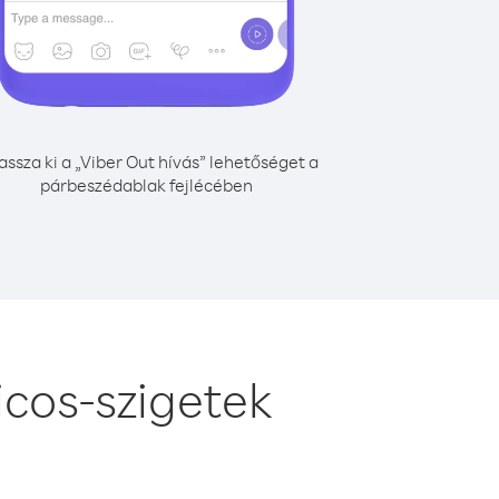
assza ki a „Viber Out hívás” lehetőséget a
párbeszédablak fejlécében
icos-szigetek