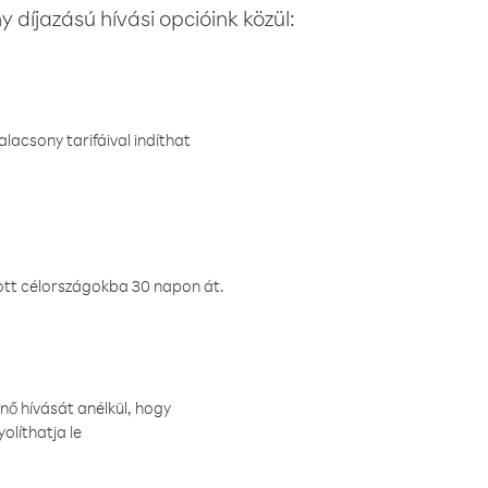
 díjazású hívási opcióink közül:
lacsony tarifáival indíthat
ztott célországokba 30 napon át.
nő hívását anélkül, hogy
olíthatja le