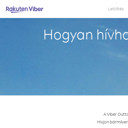
Letöltés
Hogyan hívhat
A Viber Outta
Hívjon bármilyen