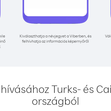
ile
Kiválaszthatja a névjegyet a Viberben, és
Vál
ténő
felhívhatja az információs képernyőről
k
 hívásához Turks- és Ca
országból