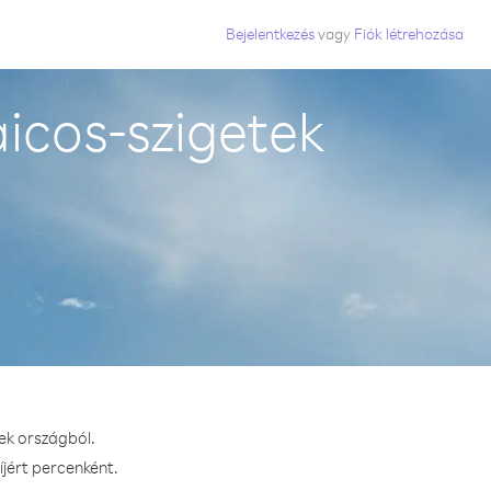
Bejelentkezés
vagy
Fiók létrehozása
aicos-szigetek
tek országból.
íjért percenként.