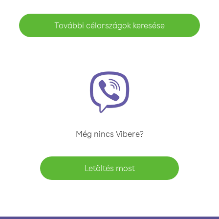
További célországok keresése
Még nincs Vibere?
Letöltés most