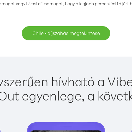
magot vagy hívási díjcsomagot, hogy a legjobb percenkénti díjért h
Chile - díjszabás megtekintése
yszerűen hívható a Vibe
Out egyenlege, a követk