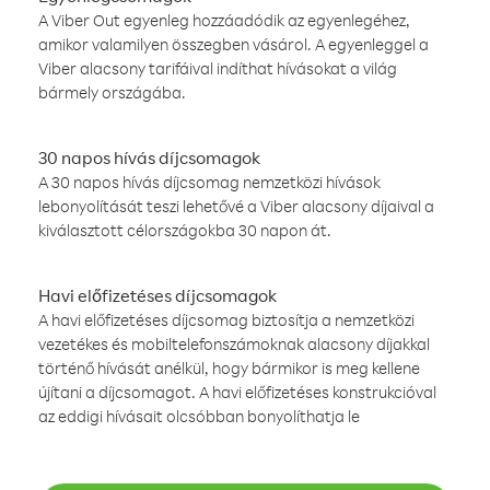
A Viber Out egyenleg hozzáadódik az egyenlegéhez,
amikor valamilyen összegben vásárol. A egyenleggel a
Viber alacsony tarifáival indíthat hívásokat a világ
bármely országába.
30 napos hívás díjcsomagok
A 30 napos hívás díjcsomag nemzetközi hívások
lebonyolítását teszi lehetővé a Viber alacsony díjaival a
kiválasztott célországokba 30 napon át.
Havi előfizetéses díjcsomagok
A havi előfizetéses díjcsomag biztosítja a nemzetközi
vezetékes és mobiltelefonszámoknak alacsony díjakkal
történő hívását anélkül, hogy bármikor is meg kellene
újítani a díjcsomagot. A havi előfizetéses konstrukcióval
az eddigi hívásait olcsóbban bonyolíthatja le