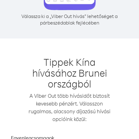
Válassza ki a „Viber Out hívás” lehetőséget a
párbeszédablak fejlécében
Tippek Kína
hívásához Brunei
országból
A Viber Out több hívásidőt biztosít
kevesebb pénzért. Válasszon
rugalmas, alacsony díjazású hívási
opcióink közül:
Egyenlegcsomagok