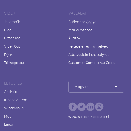
VIBER
VÁLLALAT
Jellemzők
A Viber névjegye
Blog
Márkaközpont
Biztonság
Állások
Viber Out
Feltételek és irányelvek
Díjak
Adatvédelmi szabályzat
Támogatás
Customer Complaints Code
LETÖLTÉS
Magyar
Android
iPhone & iPad
Windows PC
Mac
©
2026
Viber Media S.à r.l.
Linux