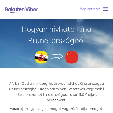
Bejelentkezés
Togg
navig
Hogyan hívható Kína
Brunei országból
A Viber Outtal minőségi hívásokat indíthat Kína országba
Brunei országból.
Hívjon bármilyen - vezetékes vagy mobil
- telefonszámot Kína országban akár 11.0 ¢ díjért
percenként.
Vásároljon egyenlegcsomagot vagy hívási díjcsomagot,