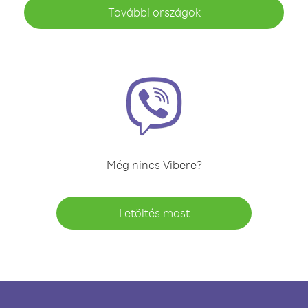
További országok
Még nincs Vibere?
Letöltés most