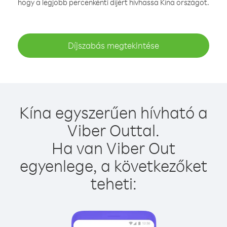
hogy a legjobb percenkénti díjért hívhassa Kína országot.
Díjszabás megtekintése
Kína egyszerűen hívható a
Viber Outtal.
Ha van Viber Out
egyenlege, a következőket
teheti: