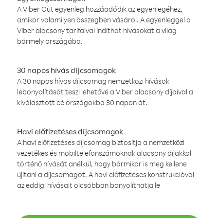
A Viber Out egyenleg hozzáadódik az egyenlegéhez,
amikor valamilyen összegben vásárol. A egyenleggel a
Viber alacsony tarifáival indíthat hívásokat a világ
bármely országába.
30 napos hívás díjcsomagok
A 30 napos hívás díjcsomag nemzetközi hívások
lebonyolítását teszi lehetővé a Viber alacsony díjaival a
kiválasztott célországokba 30 napon át.
Havi előfizetéses díjcsomagok
A havi előfizetéses díjcsomag biztosítja a nemzetközi
vezetékes és mobiltelefonszámoknak alacsony díjakkal
történő hívását anélkül, hogy bármikor is meg kellene
újítani a díjcsomagot. A havi előfizetéses konstrukcióval
az eddigi hívásait olcsóbban bonyolíthatja le