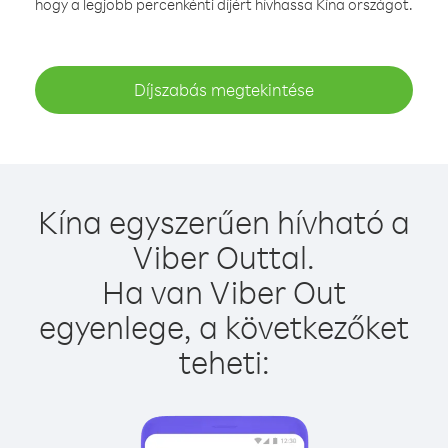
hogy a legjobb percenkénti díjért hívhassa Kína országot.
Díjszabás megtekintése
Kína egyszerűen hívható a
Viber Outtal.
Ha van Viber Out
egyenlege, a következőket
teheti: