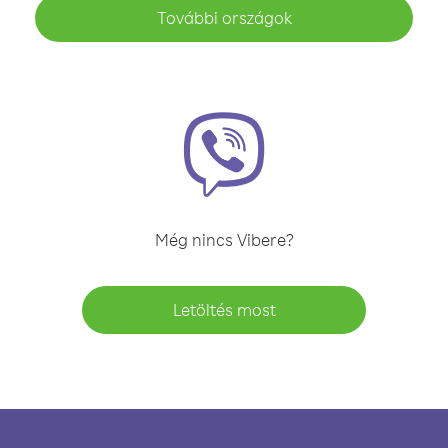
További országok
Még nincs Vibere?
Letöltés most