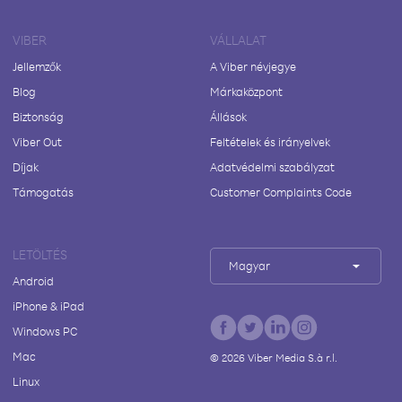
VIBER
VÁLLALAT
Jellemzők
A Viber névjegye
Blog
Márkaközpont
Biztonság
Állások
Viber Out
Feltételek és irányelvek
Díjak
Adatvédelmi szabályzat
Támogatás
Customer Complaints Code
LETÖLTÉS
Magyar
Android
iPhone & iPad
Windows PC
Mac
©
2026
Viber Media S.à r.l.
Linux