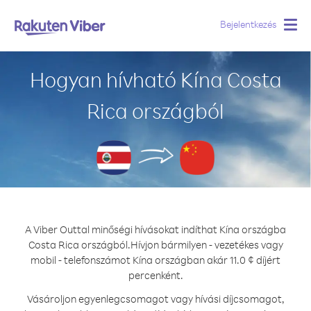
Bejelentkezés
Togg
navig
Hogyan hívható Kína Costa
Rica országból
A Viber Outtal minőségi hívásokat indíthat Kína országba
Costa Rica országból.
Hívjon bármilyen - vezetékes vagy
mobil - telefonszámot Kína országban akár 11.0 ¢ díjért
percenként.
Vásároljon egyenlegcsomagot vagy hívási díjcsomagot,