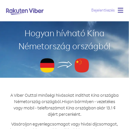
Bejelentkezés
Togg
navig
Hogyan hívható Kína
Németország országból
A Viber Outtal minőségi hívásokat indíthat Kína országba
Németország országból.
Hívjon bármilyen - vezetékes
vagy mobil - telefonszámot Kína országban akár 13.1 ¢
díjért percenként.
Vásároljon egyenlegcsomagot vagy hívási díjcsomagot,