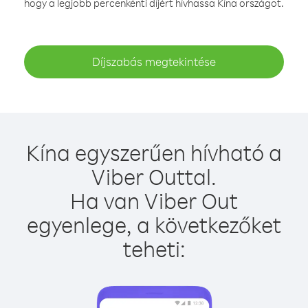
hogy a legjobb percenkénti díjért hívhassa Kína országot.
Díjszabás megtekintése
Kína egyszerűen hívható a
Viber Outtal.
Ha van Viber Out
egyenlege, a következőket
teheti: