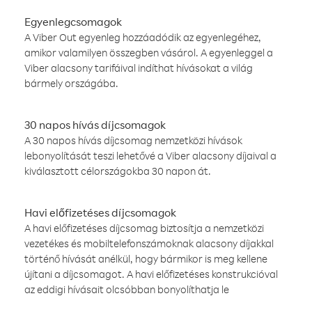
Egyenlegcsomagok
A Viber Out egyenleg hozzáadódik az egyenlegéhez,
amikor valamilyen összegben vásárol. A egyenleggel a
Viber alacsony tarifáival indíthat hívásokat a világ
bármely országába.
30 napos hívás díjcsomagok
A 30 napos hívás díjcsomag nemzetközi hívások
lebonyolítását teszi lehetővé a Viber alacsony díjaival a
kiválasztott célországokba 30 napon át.
Havi előfizetéses díjcsomagok
A havi előfizetéses díjcsomag biztosítja a nemzetközi
vezetékes és mobiltelefonszámoknak alacsony díjakkal
történő hívását anélkül, hogy bármikor is meg kellene
újítani a díjcsomagot. A havi előfizetéses konstrukcióval
az eddigi hívásait olcsóbban bonyolíthatja le