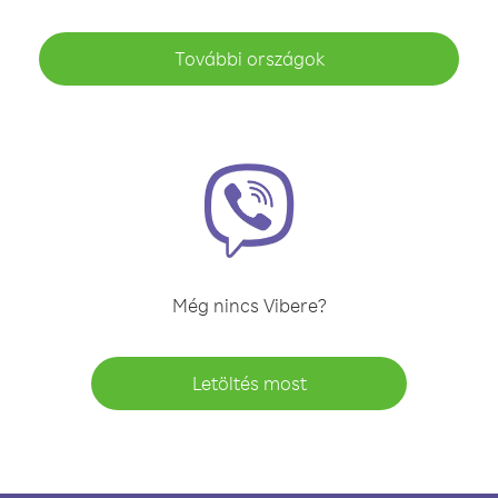
További országok
Még nincs Vibere?
Letöltés most