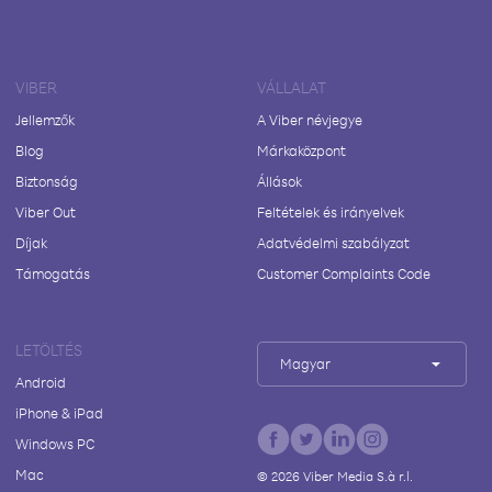
VIBER
VÁLLALAT
Jellemzők
A Viber névjegye
Blog
Márkaközpont
Biztonság
Állások
Viber Out
Feltételek és irányelvek
Díjak
Adatvédelmi szabályzat
Támogatás
Customer Complaints Code
LETÖLTÉS
Magyar
Android
iPhone & iPad
Windows PC
Mac
©
2026
Viber Media S.à r.l.