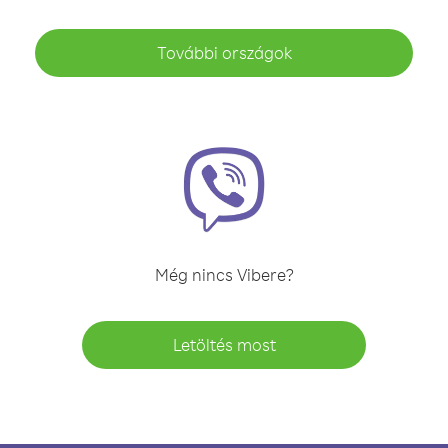
További országok
Még nincs Vibere?
Letöltés most