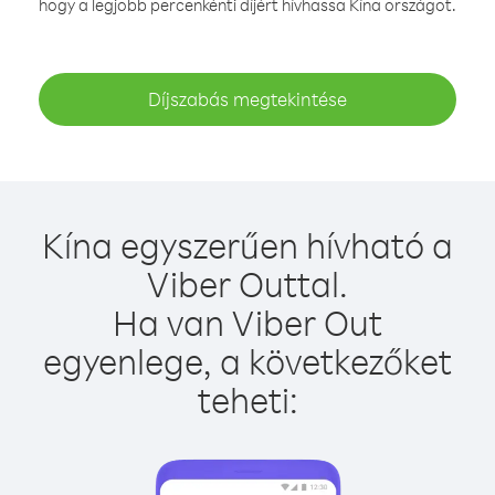
hogy a legjobb percenkénti díjért hívhassa Kína országot.
Díjszabás megtekintése
Kína egyszerűen hívható a
Viber Outtal.
Ha van Viber Out
egyenlege, a következőket
teheti: