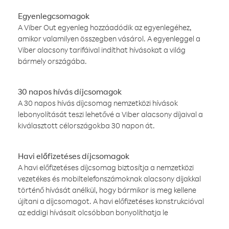
Egyenlegcsomagok
A Viber Out egyenleg hozzáadódik az egyenlegéhez,
amikor valamilyen összegben vásárol. A egyenleggel a
Viber alacsony tarifáival indíthat hívásokat a világ
bármely országába.
30 napos hívás díjcsomagok
A 30 napos hívás díjcsomag nemzetközi hívások
lebonyolítását teszi lehetővé a Viber alacsony díjaival a
kiválasztott célországokba 30 napon át.
Havi előfizetéses díjcsomagok
A havi előfizetéses díjcsomag biztosítja a nemzetközi
vezetékes és mobiltelefonszámoknak alacsony díjakkal
történő hívását anélkül, hogy bármikor is meg kellene
újítani a díjcsomagot. A havi előfizetéses konstrukcióval
az eddigi hívásait olcsóbban bonyolíthatja le