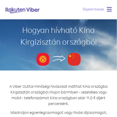
Bejelentkezés
Togg
navig
Hogyan hívható Kína
Kirgizisztán országból
A Viber Outtal minőségi hívásokat indíthat Kína országba
Kirgizisztán országból.
Hívjon bármilyen - vezetékes vagy
mobil - telefonszámot Kína országban akár 11.0 ¢ díjért
percenként.
Vásároljon egyenlegcsomagot vagy hívási díjcsomagot,