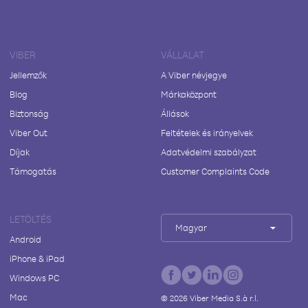
VIBER
VÁLLALAT
Jellemzők
A Viber névjegye
Blog
Márkaközpont
Biztonság
Állások
Viber Out
Feltételek és irányelvek
Díjak
Adatvédelmi szabályzat
Támogatás
Customer Complaints Code
LETÖLTÉS
Magyar
Android
iPhone & iPad
Windows PC
Mac
©
2026
Viber Media S.à r.l.