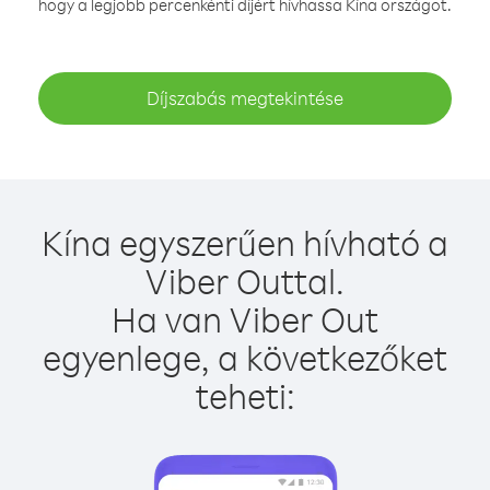
hogy a legjobb percenkénti díjért hívhassa Kína országot.
Díjszabás megtekintése
Kína egyszerűen hívható a
Viber Outtal.
Ha van Viber Out
egyenlege, a következőket
teheti: