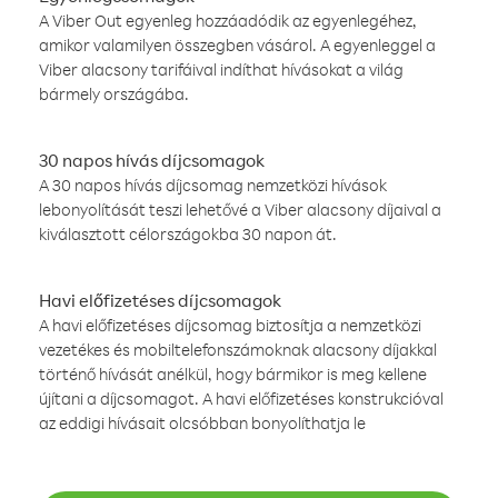
A Viber Out egyenleg hozzáadódik az egyenlegéhez,
amikor valamilyen összegben vásárol. A egyenleggel a
Viber alacsony tarifáival indíthat hívásokat a világ
bármely országába.
30 napos hívás díjcsomagok
A 30 napos hívás díjcsomag nemzetközi hívások
lebonyolítását teszi lehetővé a Viber alacsony díjaival a
kiválasztott célországokba 30 napon át.
Havi előfizetéses díjcsomagok
A havi előfizetéses díjcsomag biztosítja a nemzetközi
vezetékes és mobiltelefonszámoknak alacsony díjakkal
történő hívását anélkül, hogy bármikor is meg kellene
újítani a díjcsomagot. A havi előfizetéses konstrukcióval
az eddigi hívásait olcsóbban bonyolíthatja le