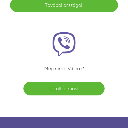
További országok
Még nincs Vibere?
Letöltés most