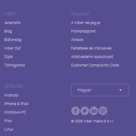
VIBER
VÁLLALAT
Jellemzők
A Viber névjegye
Blog
Márkaközpont
Biztonság
Állások
Viber Out
Feltételek és irányelvek
Díjak
Adatvédelmi szabályzat
Támogatás
Customer Complaints Code
LETÖLTÉS
Magyar
Android
iPhone & iPad
Windows PC
Mac
©
2026
Viber Media S.à r.l.
Linux