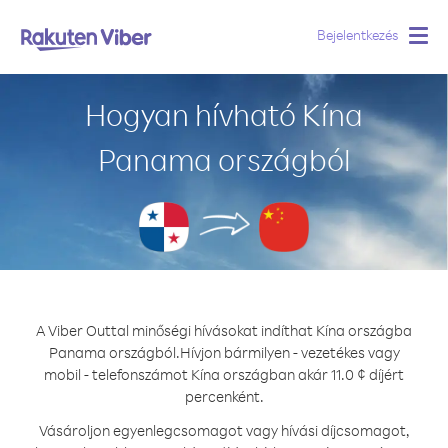
Bejelentkezés
Togg
navig
Hogyan hívható Kína
Panama országból
A Viber Outtal minőségi hívásokat indíthat Kína országba
Panama országból.
Hívjon bármilyen - vezetékes vagy
mobil - telefonszámot Kína országban akár 11.0 ¢ díjért
percenként.
Vásároljon egyenlegcsomagot vagy hívási díjcsomagot,