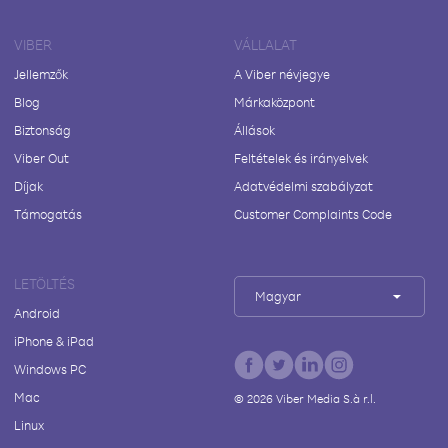
VIBER
VÁLLALAT
Jellemzők
A Viber névjegye
Blog
Márkaközpont
Biztonság
Állások
Viber Out
Feltételek és irányelvek
Díjak
Adatvédelmi szabályzat
Támogatás
Customer Complaints Code
LETÖLTÉS
Magyar
Android
iPhone & iPad
Windows PC
Mac
©
2026
Viber Media S.à r.l.
Linux