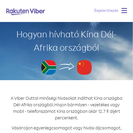
Bejelentkezés
Togg
navig
Hogyan hívható Kína Dél-
Afrika országból
A Viber Outtal minőségi hívásokat indíthat Kína országba
Dél-Afrika országból.
Hívjon bármilyen - vezetékes vagy
mobil - telefonszámot Kína országban akár 12.7 ¢ díjért
percenként.
Vásároljon egyenlegcsomagot vagy hívási díjcsomagot,