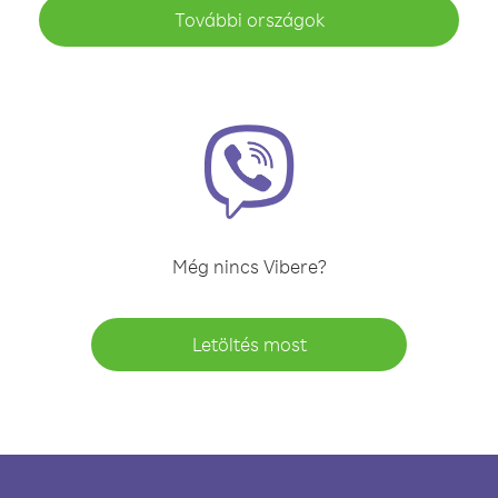
További országok
Még nincs Vibere?
Letöltés most