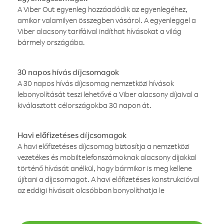
A Viber Out egyenleg hozzáadódik az egyenlegéhez,
amikor valamilyen összegben vásárol. A egyenleggel a
Viber alacsony tarifáival indíthat hívásokat a világ
bármely országába.
30 napos hívás díjcsomagok
A 30 napos hívás díjcsomag nemzetközi hívások
lebonyolítását teszi lehetővé a Viber alacsony díjaival a
kiválasztott célországokba 30 napon át.
Havi előfizetéses díjcsomagok
A havi előfizetéses díjcsomag biztosítja a nemzetközi
vezetékes és mobiltelefonszámoknak alacsony díjakkal
történő hívását anélkül, hogy bármikor is meg kellene
újítani a díjcsomagot. A havi előfizetéses konstrukcióval
az eddigi hívásait olcsóbban bonyolíthatja le