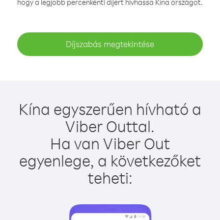
hogy a legjobb percenkénti díjért hívhassa Kína országot.
Díjszabás megtekintése
Kína egyszerűen hívható a
Viber Outtal.
Ha van Viber Out
egyenlege, a következőket
teheti: