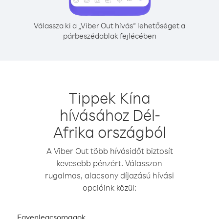
Válassza ki a „Viber Out hívás” lehetőséget a
párbeszédablak fejlécében
Tippek Kína
hívásához Dél-
Afrika országból
A Viber Out több hívásidőt biztosít
kevesebb pénzért. Válasszon
rugalmas, alacsony díjazású hívási
opcióink közül:
Egyenlegcsomagok