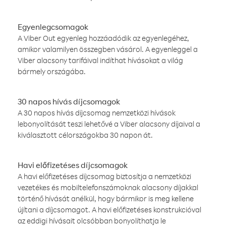
Egyenlegcsomagok
A Viber Out egyenleg hozzáadódik az egyenlegéhez,
amikor valamilyen összegben vásárol. A egyenleggel a
Viber alacsony tarifáival indíthat hívásokat a világ
bármely országába.
30 napos hívás díjcsomagok
A 30 napos hívás díjcsomag nemzetközi hívások
lebonyolítását teszi lehetővé a Viber alacsony díjaival a
kiválasztott célországokba 30 napon át.
Havi előfizetéses díjcsomagok
A havi előfizetéses díjcsomag biztosítja a nemzetközi
vezetékes és mobiltelefonszámoknak alacsony díjakkal
történő hívását anélkül, hogy bármikor is meg kellene
újítani a díjcsomagot. A havi előfizetéses konstrukcióval
az eddigi hívásait olcsóbban bonyolíthatja le