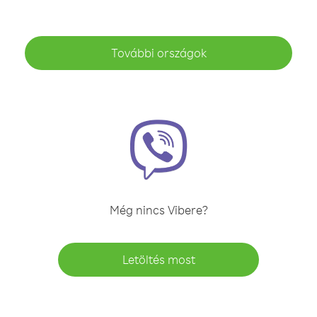
További országok
Még nincs Vibere?
Letöltés most