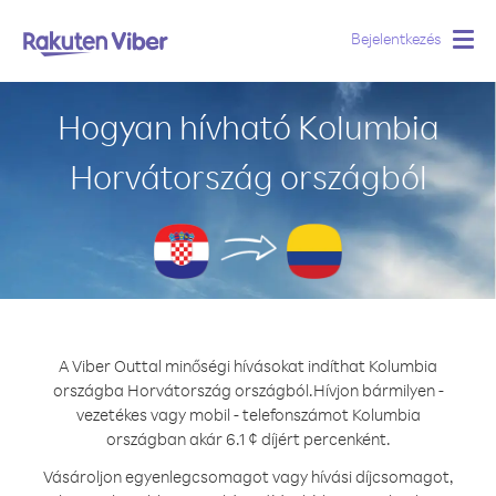
Bejelentkezés
Togg
navig
Hogyan hívható Kolumbia
Horvátország országból
A Viber Outtal minőségi hívásokat indíthat Kolumbia
országba Horvátország országból.
Hívjon bármilyen -
vezetékes vagy mobil - telefonszámot Kolumbia
országban akár 6.1 ¢ díjért percenként.
Vásároljon egyenlegcsomagot vagy hívási díjcsomagot,