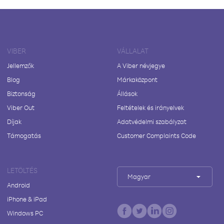
VIBER
VÁLLALAT
Jellemzők
A Viber névjegye
Blog
Márkaközpont
Biztonság
Állások
Viber Out
Feltételek és irányelvek
Díjak
Adatvédelmi szabályzat
Támogatás
Customer Complaints Code
LETÖLTÉS
Magyar
Android
iPhone & iPad
Windows PC