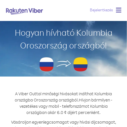
Bejelentkezés
Togg
navig
Hogyan hívható Kolumbia
Oroszország országból
A Viber Outtal minőségi hívásokat indíthat Kolumbia
országba Oroszország országból.
Hívjon bármilyen -
vezetékes vagy mobil - telefonszámot Kolumbia
országban akár 6.0 ¢ díjért percenként.
Vásároljon egyenlegcsomagot vagy hívási díjcsomagot,