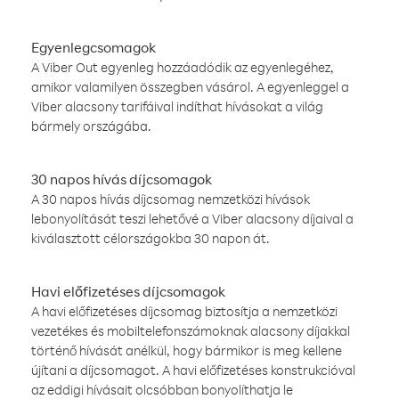
Egyenlegcsomagok
A Viber Out egyenleg hozzáadódik az egyenlegéhez,
amikor valamilyen összegben vásárol. A egyenleggel a
Viber alacsony tarifáival indíthat hívásokat a világ
bármely országába.
30 napos hívás díjcsomagok
A 30 napos hívás díjcsomag nemzetközi hívások
lebonyolítását teszi lehetővé a Viber alacsony díjaival a
kiválasztott célországokba 30 napon át.
Havi előfizetéses díjcsomagok
A havi előfizetéses díjcsomag biztosítja a nemzetközi
vezetékes és mobiltelefonszámoknak alacsony díjakkal
történő hívását anélkül, hogy bármikor is meg kellene
újítani a díjcsomagot. A havi előfizetéses konstrukcióval
az eddigi hívásait olcsóbban bonyolíthatja le