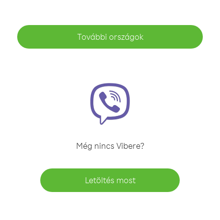
További országok
Még nincs Vibere?
Letöltés most