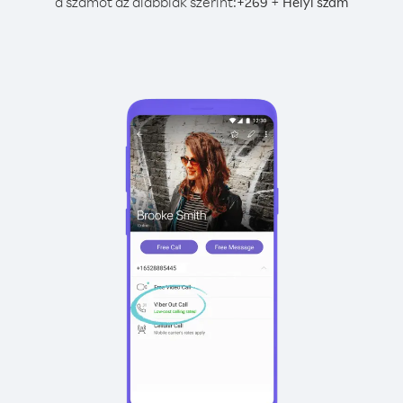
a számot az alábbiak szerint:
+
+
269
Helyi szám