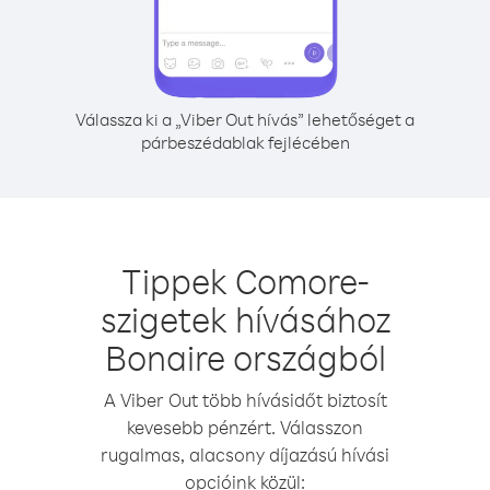
Válassza ki a „Viber Out hívás” lehetőséget a
párbeszédablak fejlécében
Tippek Comore-
szigetek hívásához
Bonaire országból
A Viber Out több hívásidőt biztosít
kevesebb pénzért. Válasszon
rugalmas, alacsony díjazású hívási
opcióink közül: