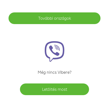
További országok
Még nincs Vibere?
Letöltés most