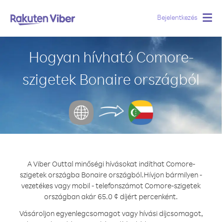
Bejelentkezés
Togg
navig
Hogyan hívható Comore-
szigetek Bonaire országból
A Viber Outtal minőségi hívásokat indíthat Comore-
szigetek országba Bonaire országból.
Hívjon bármilyen -
vezetékes vagy mobil - telefonszámot Comore-szigetek
országban akár 65.0 ¢ díjért percenként.
Vásároljon egyenlegcsomagot vagy hívási díjcsomagot,