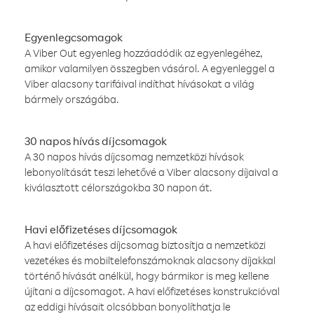
Egyenlegcsomagok
A Viber Out egyenleg hozzáadódik az egyenlegéhez,
amikor valamilyen összegben vásárol. A egyenleggel a
Viber alacsony tarifáival indíthat hívásokat a világ
bármely országába.
30 napos hívás díjcsomagok
A 30 napos hívás díjcsomag nemzetközi hívások
lebonyolítását teszi lehetővé a Viber alacsony díjaival a
kiválasztott célországokba 30 napon át.
Havi előfizetéses díjcsomagok
A havi előfizetéses díjcsomag biztosítja a nemzetközi
vezetékes és mobiltelefonszámoknak alacsony díjakkal
történő hívását anélkül, hogy bármikor is meg kellene
újítani a díjcsomagot. A havi előfizetéses konstrukcióval
az eddigi hívásait olcsóbban bonyolíthatja le