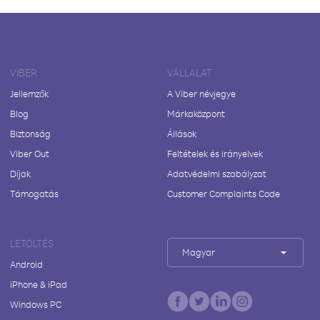
VIBER
VÁLLALAT
Jellemzők
A Viber névjegye
Blog
Márkaközpont
Biztonság
Állások
Viber Out
Feltételek és irányelvek
Díjak
Adatvédelmi szabályzat
Támogatás
Customer Complaints Code
LETÖLTÉS
Magyar
Android
iPhone & iPad
Windows PC