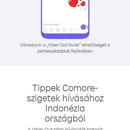
Válassza ki a „Viber Out hívás” lehetőséget a
párbeszédablak fejlécében
Tippek Comore-
szigetek hívásához
Indonézia
országból
A Viber Out több hívásidőt biztosít