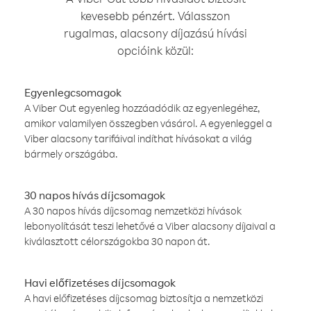
kevesebb pénzért. Válasszon
rugalmas, alacsony díjazású hívási
opcióink közül:
Egyenlegcsomagok
A Viber Out egyenleg hozzáadódik az egyenlegéhez,
amikor valamilyen összegben vásárol. A egyenleggel a
Viber alacsony tarifáival indíthat hívásokat a világ
bármely országába.
30 napos hívás díjcsomagok
A 30 napos hívás díjcsomag nemzetközi hívások
lebonyolítását teszi lehetővé a Viber alacsony díjaival a
kiválasztott célországokba 30 napon át.
Havi előfizetéses díjcsomagok
A havi előfizetéses díjcsomag biztosítja a nemzetközi