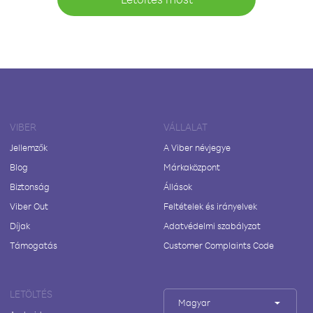
VIBER
VÁLLALAT
Jellemzők
A Viber névjegye
Blog
Márkaközpont
Biztonság
Állások
Viber Out
Feltételek és irányelvek
Díjak
Adatvédelmi szabályzat
Támogatás
Customer Complaints Code
LETÖLTÉS
Magyar