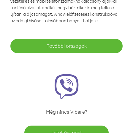
vezetékes és mobiltelefonszámoknak alacsony díjakkal
történő hívását anélkül, hogy bármikor is meg kellene
újítani a díjcsomagot. A havi előfizetéses konstrukcióval
az eddigi hívásait olcsóbban bonyolíthatja le
További országok
Még nincs Vibere?
Letöltés most