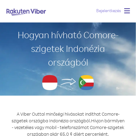
Bejelentkezés
Togg
navig
Hogyan hívható Comore-
szigetek Indonézia
országból
A Viber Outtal minőségi hívásokat indíthat Comore-
szigetek országba Indonézia országból.
Hívjon bármilyen
- vezetékes vagy mobil - telefonszámot Comore-szigetek
országban akár 65.0 ¢ díjért percenként.