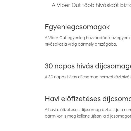
A Viber Out több hívásidőt bizt
Egyenlegcsomagok
A Viber Out egyenleg hozzáadódik az egyenleg
hívásokat a világ bármely országába.
30 napos hívás díjcsomag
A 30 napos hívás díjcsomag nemzetközi híváso
Havi előfizetéses díjcso
A havi előfizetéses díjcsomag biztosítja a n
bármikor is meg kellene újítani a díjcsomagot