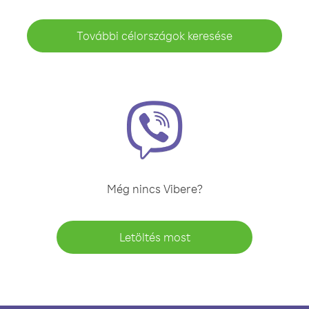
További célországok keresése
Még nincs Vibere?
Letöltés most