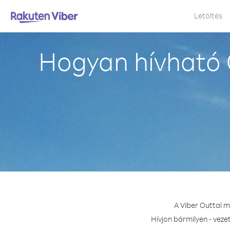
Letöltés
Hogyan hívható 
A Viber Outtal m
Hívjon bármilyen - vez