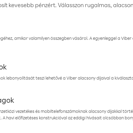
osít kevesebb pénzért. Válasszon rugalmas, alacsony
éhez, amikor valamilyen összegben vásárol. A egyenleggel a Viber a
ok
k lebonyolítását teszi lehetővé a Viber alacsony díjaival a kiválas
magok
emzetközi vezetékes és mobiltelefonszámoknak alacsony díjakkal törté
. A havi előfizetéses konstrukcióval az eddigi hívásait olcsóbban bony