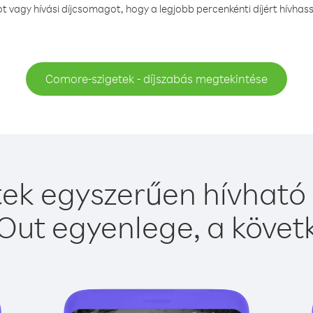
vagy hívási díjcsomagot, hogy a legjobb percenkénti díjért hívha
Comore-szigetek - díjszabás megtekintése
ek egyszerűen hívható a
Out egyenlege, a követk