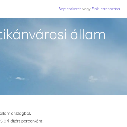
Bejelentkezés
vagy
Fiók létrehozása
ikánvárosi állam
 állam országból.
.0 ¢ díjért percenként.