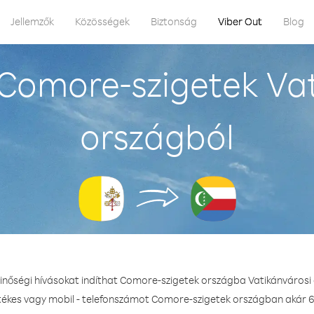
Jellemzők
Közösségek
Biztonság
Viber Out
Blog
Comore-szigetek Vat
országból
inőségi hívásokat indíthat Comore-szigetek országba Vatikánvárosi
etékes vagy mobil - telefonszámot Comore-szigetek országban akár 65