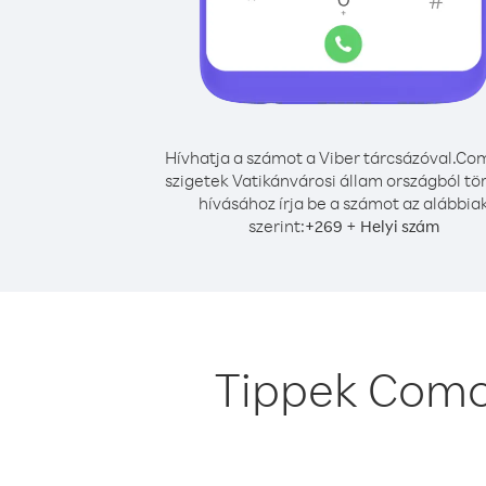
Hívhatja a számot a Viber tárcsázóval.
Com
szigetek Vatikánvárosi állam országból tö
hívásához írja be a számot az alábbia
szerint:
+
+
269
Helyi szám
Tippek Comor