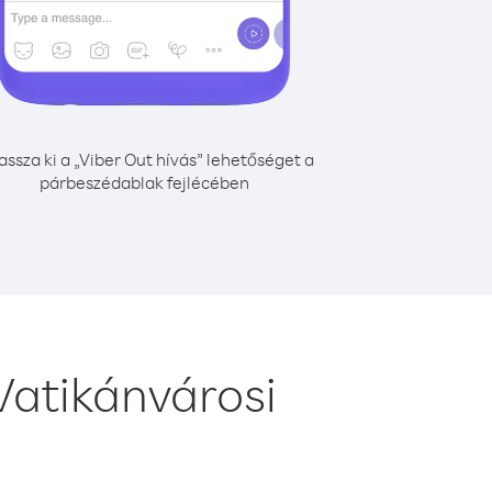
assza ki a „Viber Out hívás” lehetőséget a
párbeszédablak fejlécében
Vatikánvárosi