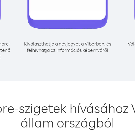
ore-
Kiválaszthatja a névjegyet a Viberben, és
Vál
rténő
felhívhatja az információs képernyőről
k
e-szigetek hívásához 
állam országból