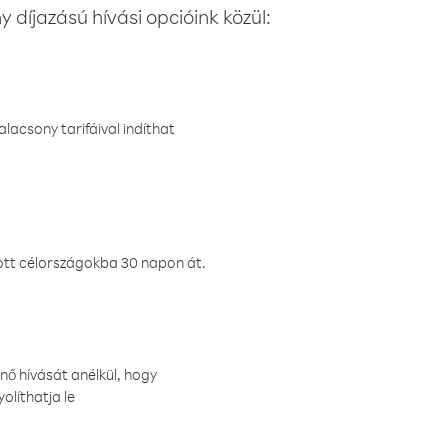
 díjazású hívási opcióink közül:
lacsony tarifáival indíthat
ztott célországokba 30 napon át.
nő hívását anélkül, hogy
olíthatja le