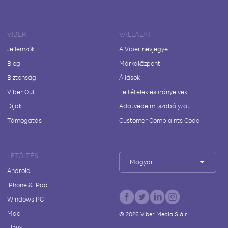
VIBER
VÁLLALAT
Jellemzők
A Viber névjegye
Blog
Márkaközpont
Biztonság
Állások
Viber Out
Feltételek és irányelvek
Díjak
Adatvédelmi szabályzat
Támogatás
Customer Complaints Code
LETÖLTÉS
Magyar
Android
iPhone & iPad
Windows PC
Mac
©
2026
Viber Media S.à r.l.
Linux