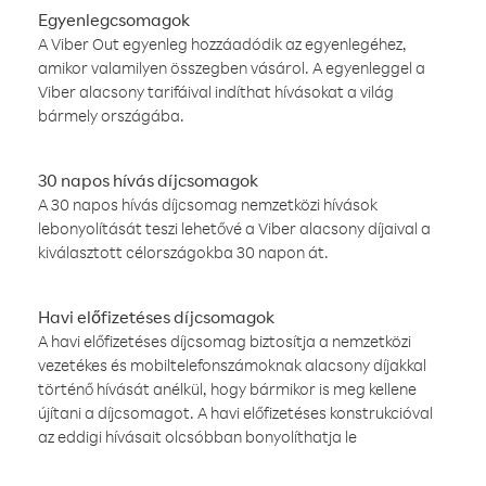
Egyenlegcsomagok
A Viber Out egyenleg hozzáadódik az egyenlegéhez,
amikor valamilyen összegben vásárol. A egyenleggel a
Viber alacsony tarifáival indíthat hívásokat a világ
bármely országába.
30 napos hívás díjcsomagok
A 30 napos hívás díjcsomag nemzetközi hívások
lebonyolítását teszi lehetővé a Viber alacsony díjaival a
kiválasztott célországokba 30 napon át.
Havi előfizetéses díjcsomagok
A havi előfizetéses díjcsomag biztosítja a nemzetközi
vezetékes és mobiltelefonszámoknak alacsony díjakkal
történő hívását anélkül, hogy bármikor is meg kellene
újítani a díjcsomagot. A havi előfizetéses konstrukcióval
az eddigi hívásait olcsóbban bonyolíthatja le