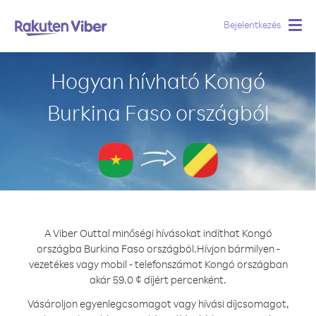
Bejelentkezés
Togg
navig
Hogyan hívható Kongó
Burkina Faso országból
A Viber Outtal minőségi hívásokat indíthat Kongó
országba Burkina Faso országból.
Hívjon bármilyen -
vezetékes vagy mobil - telefonszámot Kongó országban
akár 59.0 ¢ díjért percenként.
Vásároljon egyenlegcsomagot vagy hívási díjcsomagot,