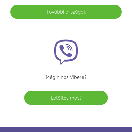
További országok
Még nincs Vibere?
Letöltés most