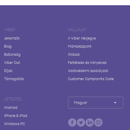
VIBER
VÁLLALAT
Jellemzők
A Viber névjegye
Blog
Márkaközpont
Biztonság
Állások
Viber Out
Feltételek és irányelvek
Díjak
Adatvédelmi szabályzat
Támogatás
Customer Complaints Code
LETÖLTÉS
Magyar
Android
iPhone & iPad
Windows PC