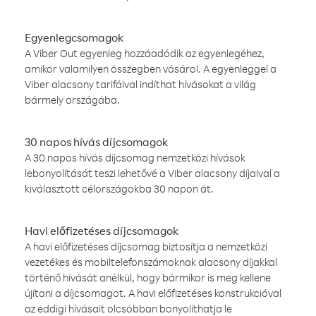
Egyenlegcsomagok
A Viber Out egyenleg hozzáadódik az egyenlegéhez,
amikor valamilyen összegben vásárol. A egyenleggel a
Viber alacsony tarifáival indíthat hívásokat a világ
bármely országába.
30 napos hívás díjcsomagok
A 30 napos hívás díjcsomag nemzetközi hívások
lebonyolítását teszi lehetővé a Viber alacsony díjaival a
kiválasztott célországokba 30 napon át.
Havi előfizetéses díjcsomagok
A havi előfizetéses díjcsomag biztosítja a nemzetközi
vezetékes és mobiltelefonszámoknak alacsony díjakkal
történő hívását anélkül, hogy bármikor is meg kellene
újítani a díjcsomagot. A havi előfizetéses konstrukcióval
az eddigi hívásait olcsóbban bonyolíthatja le