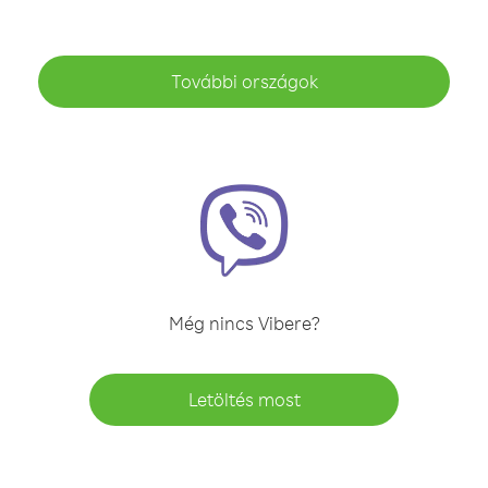
További országok
Még nincs Vibere?
Letöltés most