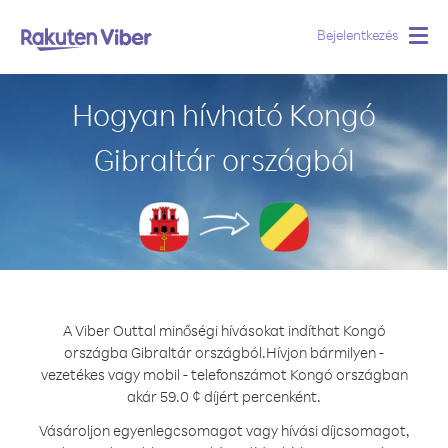
Bejelentkezés
Togg
navig
Hogyan hívható Kongó
Gibraltár országból
A Viber Outtal minőségi hívásokat indíthat Kongó
országba Gibraltár országból.
Hívjon bármilyen -
vezetékes vagy mobil - telefonszámot Kongó országban
akár 59.0 ¢ díjért percenként.
Vásároljon egyenlegcsomagot vagy hívási díjcsomagot,