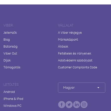
VIBER
VÁLLALAT
Jellemzők
A Viber névjegye
Blog
Márkaközpont
Biztonság
Állások
Viber Out
Feltételek és irányelvek
Díjak
Adatvédelmi szabályzat
Támogatás
Customer Complaints Code
LETÖLTÉS
Magyar
Android
iPhone & iPad
Windows PC