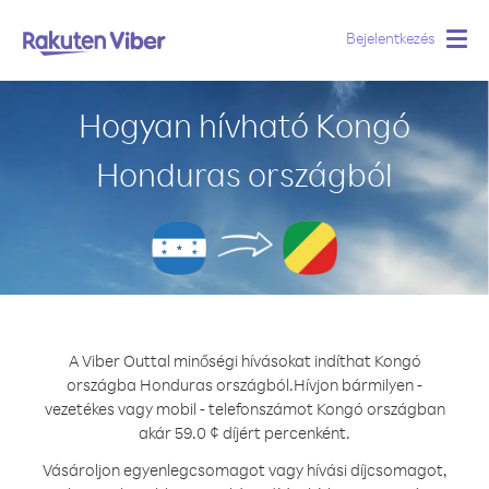
Bejelentkezés
Togg
navig
Hogyan hívható Kongó
Honduras országból
A Viber Outtal minőségi hívásokat indíthat Kongó
országba Honduras országból.
Hívjon bármilyen -
vezetékes vagy mobil - telefonszámot Kongó országban
akár 59.0 ¢ díjért percenként.
Vásároljon egyenlegcsomagot vagy hívási díjcsomagot,