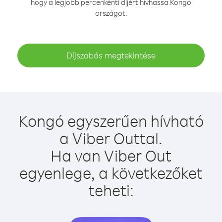
hogy a legjobb percenkénti díjért hívhassa Kongó
országot.
Díjszabás megtekintése
Kongó egyszerűen hívható
a Viber Outtal.
Ha van Viber Out
egyenlege, a következőket
teheti: