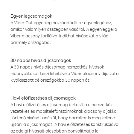
Egyenlegcsomagok
A Viber Out egyenleg hozzáadódik az egyenlegéhez,
amikor valamilyen összegben vásárol. A egyenleggel a
Viber alacsony tarifáival indíthat hívásokat a világ
bármely országába.
30 napos hívás díjcsomagok
A 30 napos hívás díjcsomag nemzetközi hívások
lebonyolítását teszi lehetővé a Viber alacsony díjaival a
kiválasztott célországokba 30 napon át.
Havi előfizetéses díjcsomagok
A havi előfizetéses díjcsomag biztosítja a nemzetközi
vezetékes és mobiltelefonszámoknak alacsony díjakkal
történő hívását anélkül, hogy bármikor is meg kellene
újítani a díjcsomagot. A havi előfizetéses konstrukcióval
az eddigi hívásait olcsóbban bonyolíthatja le