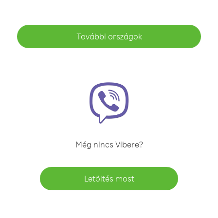
További országok
Még nincs Vibere?
Letöltés most