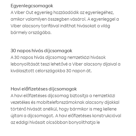
Egyenlegcsomagok
A Viber Out egyenleg hozzáadódik az egyenlegéhez,
amikor valamilyen összegben vásárol. A egyenleggel a
Viber alacsony tarifáival indíthat hívásokat a világ
bármely országába.
30 napos hívás díjcsomagok
A 30 napos hívás díjcsomag nemzetközi hívások
lebonyolítását teszi lehetővé a Viber alacsony díjaival a
kiválasztott célországokba 30 napon át.
Havi előfizetéses díjcsomagok
A havi előfizetéses díjcsomag biztosítja a nemzetközi
vezetékes és mobiltelefonszámoknak alacsony díjakkal
történő hívását anélkül, hogy bármikor is meg kellene
újítani a díjcsomagot. A havi előfizetéses konstrukcióval
az eddigi hívásait olcsóbban bonyolíthatja le