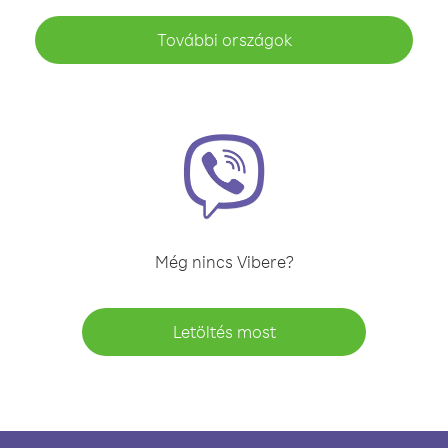
További országok
Még nincs Vibere?
Letöltés most