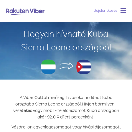
Bejelentkezés
Togg
navig
Hogyan hívható Kuba
Sierra Leone országból
A Viber Outtal minőségi hívásokat indíthat Kuba
országba Sierra Leone országból.
Hívjon bármilyen -
vezetékes vagy mobil - telefonszámot Kuba országban
akár 92.0 ¢ díjért percenként.
Vásároljon egyenlegcsomagot vagy hívási díjcsomagot,