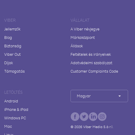
VIBER
VÁLLALAT
Jellemzők
A Viber névjegye
Blog
Márkaközpont
Biztonság
Állások
Viber Out
Feltételek és irányelvek
Díjak
Adatvédelmi szabályzat
Támogatás
Customer Complaints Code
LETÖLTÉS
Magyar
Android
iPhone & iPad
Windows PC
Mac
©
2026
Viber Media S.à r.l.
Linux