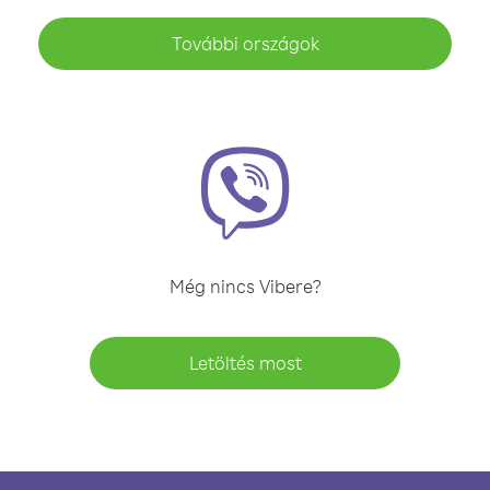
További országok
Még nincs Vibere?
Letöltés most