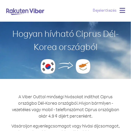
Bejelentkezés
Togg
navig
Hogyan hívható Ciprus Dél-
Korea országból
A Viber Outtal minőségi hívásokat indíthat Ciprus
országba Dél-Korea országból.
Hívjon bármilyen -
vezetékes vagy mobil - telefonszámot Ciprus országban
akár 4.9 ¢ díjért percenként.
Vásároljon egyenlegcsomagot vagy hívási díjcsomagot,