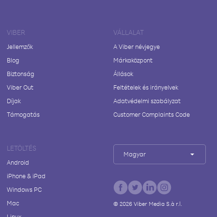
VIBER
VÁLLALAT
Jellemzők
A Viber névjegye
Blog
Márkaközpont
Biztonság
Állások
Viber Out
Feltételek és irányelvek
Díjak
Adatvédelmi szabályzat
Támogatás
Customer Complaints Code
LETÖLTÉS
Magyar
Android
iPhone & iPad
Windows PC
Mac
©
2026
Viber Media S.à r.l.
Linux