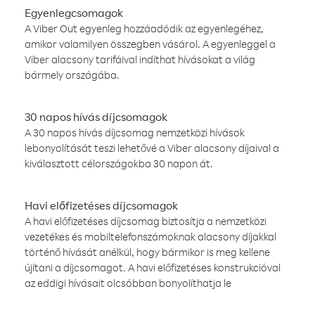
Egyenlegcsomagok
A Viber Out egyenleg hozzáadódik az egyenlegéhez,
amikor valamilyen összegben vásárol. A egyenleggel a
Viber alacsony tarifáival indíthat hívásokat a világ
bármely országába.
30 napos hívás díjcsomagok
A 30 napos hívás díjcsomag nemzetközi hívások
lebonyolítását teszi lehetővé a Viber alacsony díjaival a
kiválasztott célországokba 30 napon át.
Havi előfizetéses díjcsomagok
A havi előfizetéses díjcsomag biztosítja a nemzetközi
vezetékes és mobiltelefonszámoknak alacsony díjakkal
történő hívását anélkül, hogy bármikor is meg kellene
újítani a díjcsomagot. A havi előfizetéses konstrukcióval
az eddigi hívásait olcsóbban bonyolíthatja le