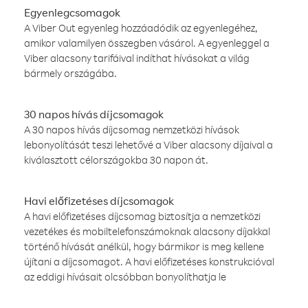
Egyenlegcsomagok
A Viber Out egyenleg hozzáadódik az egyenlegéhez,
amikor valamilyen összegben vásárol. A egyenleggel a
Viber alacsony tarifáival indíthat hívásokat a világ
bármely országába.
30 napos hívás díjcsomagok
A 30 napos hívás díjcsomag nemzetközi hívások
lebonyolítását teszi lehetővé a Viber alacsony díjaival a
kiválasztott célországokba 30 napon át.
Havi előfizetéses díjcsomagok
A havi előfizetéses díjcsomag biztosítja a nemzetközi
vezetékes és mobiltelefonszámoknak alacsony díjakkal
történő hívását anélkül, hogy bármikor is meg kellene
újítani a díjcsomagot. A havi előfizetéses konstrukcióval
az eddigi hívásait olcsóbban bonyolíthatja le