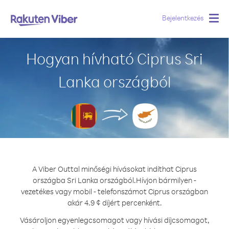
Bejelentkezés
Togg
navig
Hogyan hívható Ciprus Sri
Lanka országból
A Viber Outtal minőségi hívásokat indíthat Ciprus
országba Sri Lanka országból.
Hívjon bármilyen -
vezetékes vagy mobil - telefonszámot Ciprus országban
akár 4.9 ¢ díjért percenként.
Vásároljon egyenlegcsomagot vagy hívási díjcsomagot,