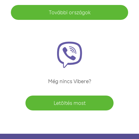
További országok
Még nincs Vibere?
Letöltés most