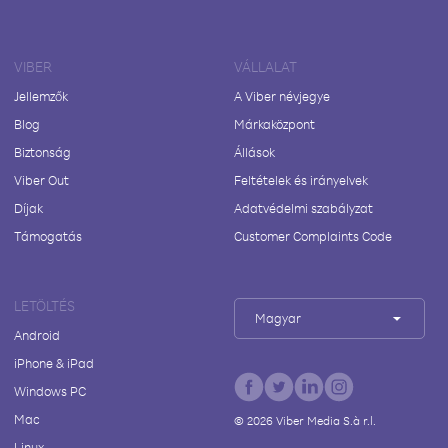
VIBER
VÁLLALAT
Jellemzők
A Viber névjegye
Blog
Márkaközpont
Biztonság
Állások
Viber Out
Feltételek és irányelvek
Díjak
Adatvédelmi szabályzat
Támogatás
Customer Complaints Code
LETÖLTÉS
Magyar
Android
iPhone & iPad
Windows PC
Mac
©
2026
Viber Media S.à r.l.
Linux