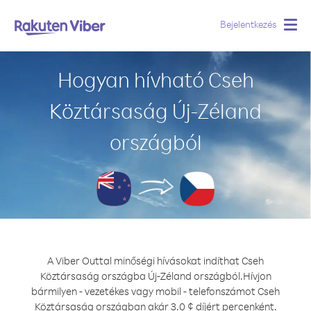
Bejelentkezés
Togg
navig
Hogyan hívható Cseh
Köztársaság Új-Zéland
országból
A Viber Outtal minőségi hívásokat indíthat Cseh
Köztársaság országba Új-Zéland országból.
Hívjon
bármilyen - vezetékes vagy mobil - telefonszámot Cseh
Köztársaság országban akár 3.0 ¢ díjért percenként.