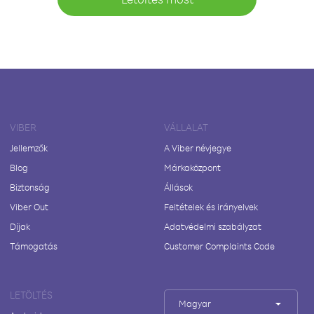
VIBER
VÁLLALAT
Jellemzők
A Viber névjegye
Blog
Márkaközpont
Biztonság
Állások
Viber Out
Feltételek és irányelvek
Díjak
Adatvédelmi szabályzat
Támogatás
Customer Complaints Code
LETÖLTÉS
Magyar