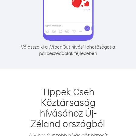
Válassza ki a „Viber Out hívás” lehetőséget a
párbeszédablak fejlécében
Tippek Cseh
Köztársaság
hívásához Új-
Zéland országból
A Viber Out több hívásidőt biztosít