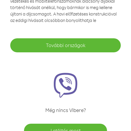
vezetékes és mobiltelefonszámoknak alacsony díjakkal
történő hívását anélkül, hogy bármikor is meg kellene
újítani a díjcsomagot. A havi előfizetéses konstrukcióval
az eddigi hívásait olcsóbban bonyolíthatja le
További országok
Még nincs Vibere?
Letöltés most