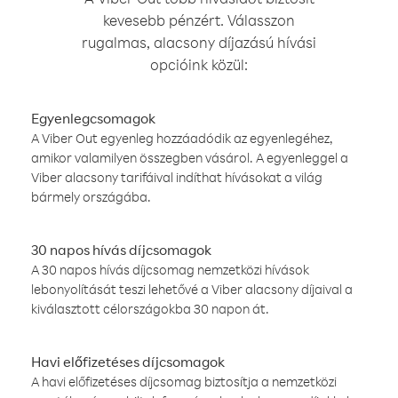
kevesebb pénzért. Válasszon
rugalmas, alacsony díjazású hívási
opcióink közül:
Egyenlegcsomagok
A Viber Out egyenleg hozzáadódik az egyenlegéhez,
amikor valamilyen összegben vásárol. A egyenleggel a
Viber alacsony tarifáival indíthat hívásokat a világ
bármely országába.
30 napos hívás díjcsomagok
A 30 napos hívás díjcsomag nemzetközi hívások
lebonyolítását teszi lehetővé a Viber alacsony díjaival a
kiválasztott célországokba 30 napon át.
Havi előfizetéses díjcsomagok
A havi előfizetéses díjcsomag biztosítja a nemzetközi