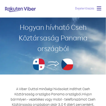
Bejelentkezés
Togg
navig
Hogyan hívható Cseh
Köztársaság Panama
országból
A Viber Outtal minőségi hívásokat indíthat Cseh
Köztársaság országba Panama országból.
Hívjon
bármilyen - vezetékes vagy mobil - telefonszámot Cseh
Köztársaság országban akár 3.0 ¢ díjért percenként.