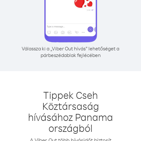
Válassza ki a „Viber Out hívás” lehetőséget a
párbeszédablak fejlécében
Tippek Cseh
Köztársaság
hívásához Panama
országból
A Viber Out több hívásidőt biztosít