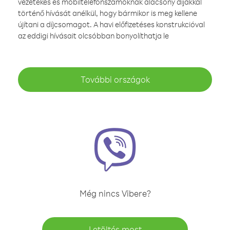
vezetékes és mobiltelefonszámoknak alacsony díjakkal
történő hívását anélkül, hogy bármikor is meg kellene
újítani a díjcsomagot. A havi előfizetéses konstrukcióval
az eddigi hívásait olcsóbban bonyolíthatja le
További országok
Még nincs Vibere?
Letöltés most