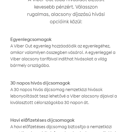
kevesebb pénzért. Válasszon
rugalmas, alacsony díjazású hívási
opcióink közül:
Egyenlegcsomagok
A Viber Out egyenleg hozzáadódik az egyenlegéhez,
amikor valamilyen összegben vásárol. A egyenleggel a
Viber alacsony tarifáival indíthat hívásokat a világ
bármely országába.
30 napos hívás díjcsomagok
A 30 napos hívás díjcsomag nemzetközi hívások
lebonyolítását teszi lehetővé a Viber alacsony díjaival a
kiválasztott célországokba 30 napon át.
Havi előfizetéses díjcsomagok
A havi előfizetéses díjcsomag biztosítja a nemzetközi