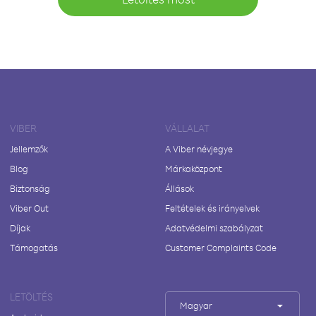
VIBER
VÁLLALAT
Jellemzők
A Viber névjegye
Blog
Márkaközpont
Biztonság
Állások
Viber Out
Feltételek és irányelvek
Díjak
Adatvédelmi szabályzat
Támogatás
Customer Complaints Code
LETÖLTÉS
Magyar