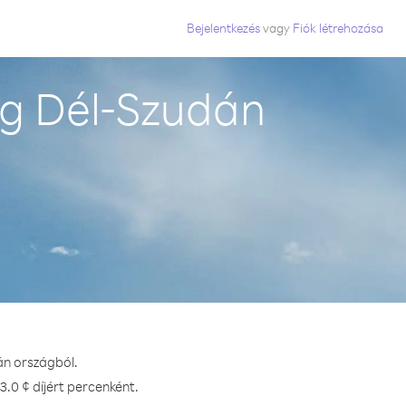
Bejelentkezés
vagy
Fiók létrehozása
g Dél-Szudán
án országból.
.0 ¢ díjért percenként.