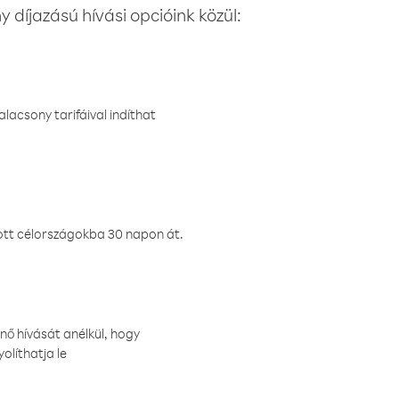
 díjazású hívási opcióink közül:
lacsony tarifáival indíthat
ztott célországokba 30 napon át.
nő hívását anélkül, hogy
olíthatja le