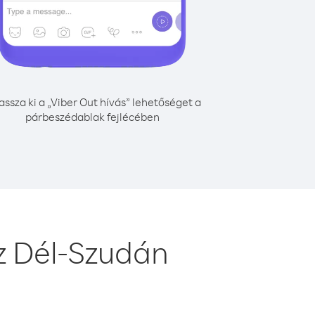
assza ki a „Viber Out hívás” lehetőséget a
párbeszédablak fejlécében
z Dél-Szudán