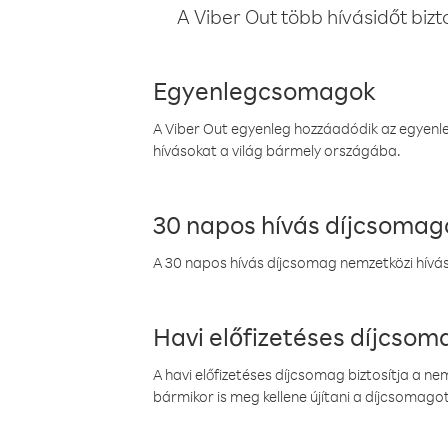
A Viber Out több hívásidőt bizt
Egyenlegcsomagok
A Viber Out egyenleg hozzáadódik az egyenleg
hívásokat a világ bármely országába.
30 napos hívás díjcsomag
A 30 napos hívás díjcsomag nemzetközi híváso
Havi előfizetéses díjcso
A havi előfizetéses díjcsomag biztosítja a n
bármikor is meg kellene újítani a díjcsomagot