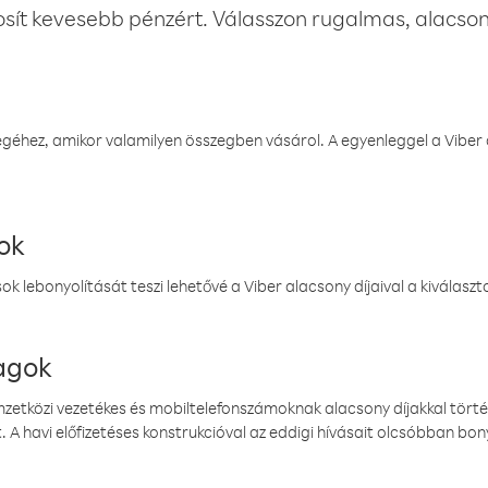
osít kevesebb pénzért. Válasszon rugalmas, alacsony
éhez, amikor valamilyen összegben vásárol. A egyenleggel a Viber a
ok
k lebonyolítását teszi lehetővé a Viber alacsony díjaival a kiválas
magok
emzetközi vezetékes és mobiltelefonszámoknak alacsony díjakkal törté
. A havi előfizetéses konstrukcióval az eddigi hívásait olcsóbban bony