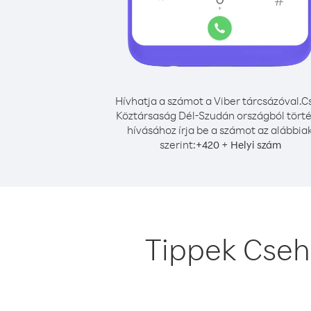
Hívhatja a számot a Viber tárcsázóval.
C
Köztársaság Dél-Szudán országból tört
hívásához írja be a számot az alábbia
szerint:
+
+
420
Helyi szám
Tippek Cseh