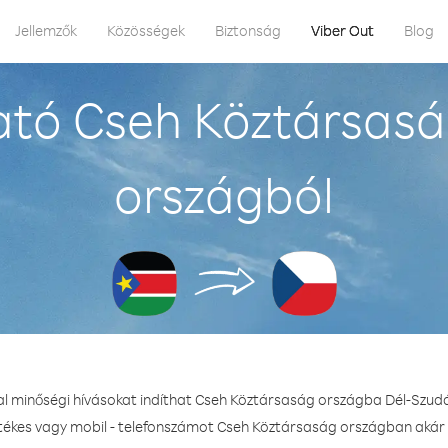
Jellemzők
Közösségek
Biztonság
Viber Out
Blog
ató Cseh Köztársasá
országból
al minőségi hívásokat indíthat Cseh Köztársaság országba Dél-Szud
etékes vagy mobil - telefonszámot Cseh Köztársaság országban akár 3