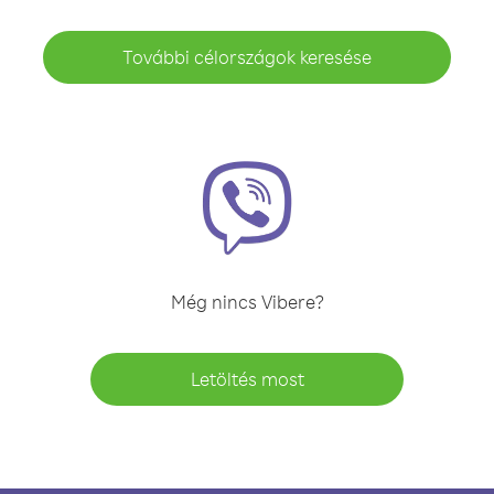
További célországok keresése
Még nincs Vibere?
Letöltés most