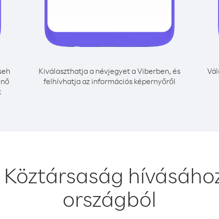
seh
Kiválaszthatja a névjegyet a Viberben, és
Vál
énő
felhívhatja az információs képernyőről
k
 Köztársaság hívásáho
országból