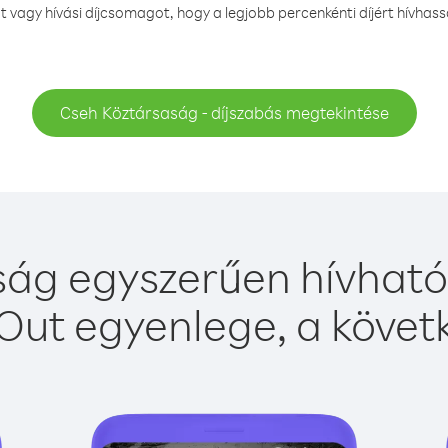
vagy hívási díjcsomagot, hogy a legjobb percenkénti díjért hívhas
Cseh Köztársaság - díjszabás megtekintése
ág egyszerűen hívható 
Out egyenlege, a követk