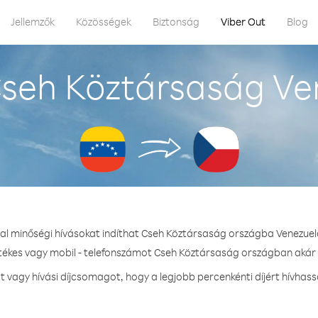
Jellemzők
Közösségek
Biztonság
Viber Out
Blog
seh Köztársaság Ve
tal minőségi hívásokat indíthat Cseh Köztársaság országba Venezuel
etékes vagy mobil - telefonszámot Cseh Köztársaság országban akár 3
vagy hívási díjcsomagot, hogy a legjobb percenkénti díjért hívhas