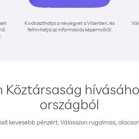
seh
Kiválaszthatja a névjegyet a Viberben, és
Vál
énő
felhívhatja az információs képernyőről
k
h Köztársaság hívásáho
országból
osít kevesebb pénzért. Válasszon rugalmas, alacsony