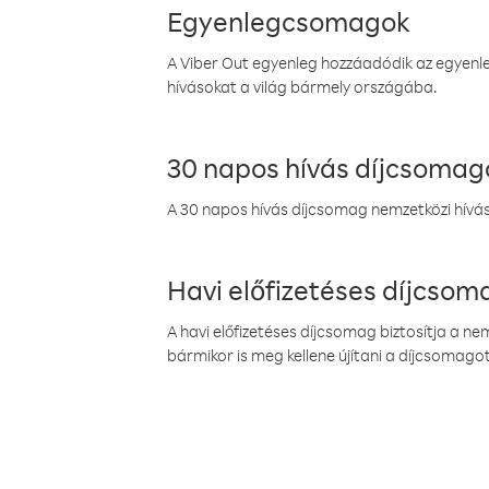
Egyenlegcsomagok
A Viber Out egyenleg hozzáadódik az egyenleg
hívásokat a világ bármely országába.
30 napos hívás díjcsomag
A 30 napos hívás díjcsomag nemzetközi híváso
Havi előfizetéses díjcso
A havi előfizetéses díjcsomag biztosítja a n
bármikor is meg kellene újítani a díjcsomagot