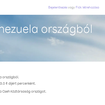
Bejelentkezés
vagy
Fiók létrehozása
nezuela országból
a országból.
.0 ¢ díjért percenként.
sa Cseh Köztársaság országot.