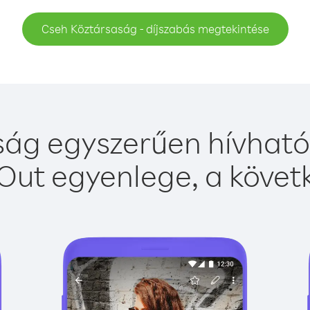
Cseh Köztársaság - díjszabás megtekintése
ág egyszerűen hívható 
Out egyenlege, a követk