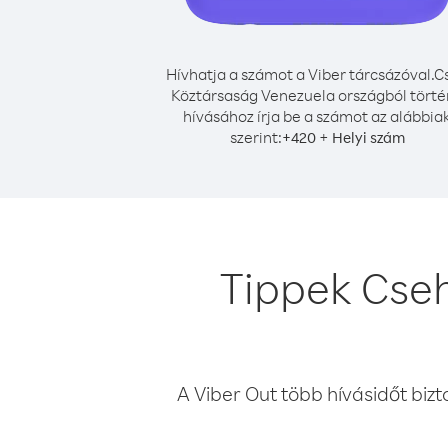
Hívhatja a számot a Viber tárcsázóval.
C
Köztársaság Venezuela országból tört
hívásához írja be a számot az alábbia
szerint:
+
+
420
Helyi szám
Tippek Cse
A Viber Out több hívásidőt bizt