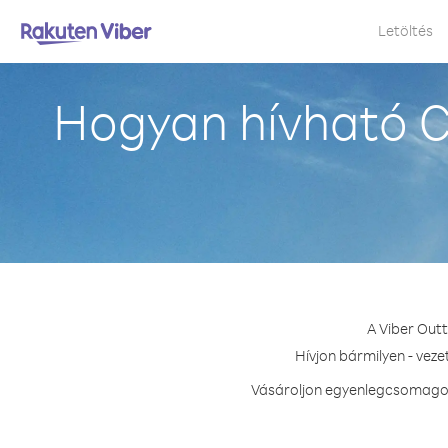
Letöltés
Hogyan hívható C
A Viber Out
Hívjon bármilyen - vez
Vásároljon egyenlegcsomagot 