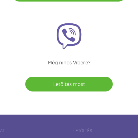
Még nincs Vibere?
Letöltés most
LAT
LETÖLTÉS