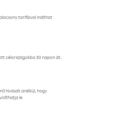
lacsony tarifáival indíthat
ztott célországokba 30 napon át.
nő hívását anélkül, hogy
olíthatja le