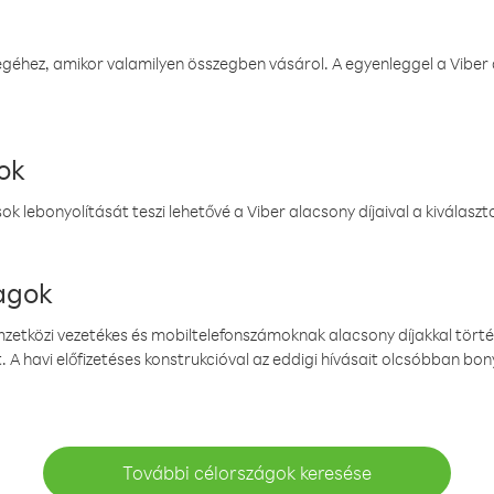
éhez, amikor valamilyen összegben vásárol. A egyenleggel a Viber a
ok
k lebonyolítását teszi lehetővé a Viber alacsony díjaival a kiválas
magok
emzetközi vezetékes és mobiltelefonszámoknak alacsony díjakkal törté
. A havi előfizetéses konstrukcióval az eddigi hívásait olcsóbban bony
További célországok keresése