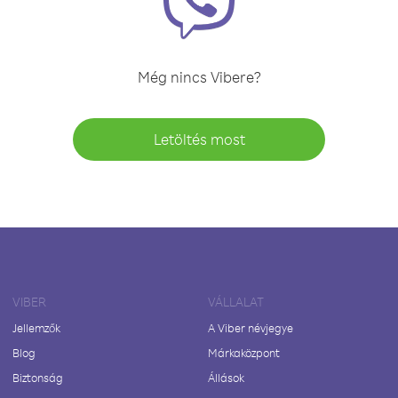
Még nincs Vibere?
Letöltés most
VIBER
VÁLLALAT
Jellemzők
A Viber névjegye
Blog
Márkaközpont
Biztonság
Állások