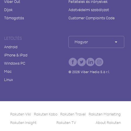
Viber Out
Feltételek és irányelvek
Díjak
Adatvédelmi szabályzat
Támogatás
Customer Complaints Code
LETÖLTÉS
Magyar
Android
iPhone & iPad
Windows PC
Mac
©
2026
Viber Media S.à r.l.
Linux
Rakuten Viki
Rakuten Kobo
Rakuten Travel
Rakuten Marketing
Rakuten Insight
Rakuten TV
About Rakuten