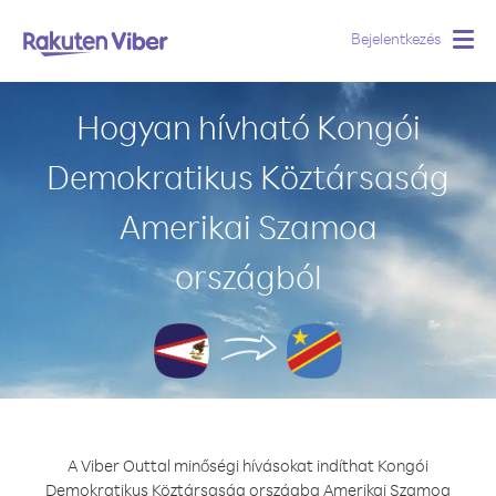
Bejelentkezés
Togg
navig
Hogyan hívható Kongói
Demokratikus Köztársaság
Amerikai Szamoa
országból
A Viber Outtal minőségi hívásokat indíthat Kongói
Demokratikus Köztársaság országba Amerikai Szamoa