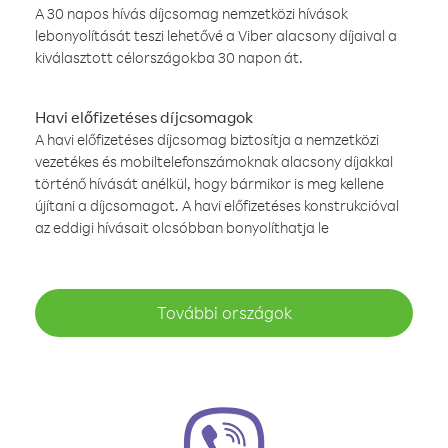
A 30 napos hívás díjcsomag nemzetközi hívások
lebonyolítását teszi lehetővé a Viber alacsony díjaival a
kiválasztott célországokba 30 napon át.
Havi előfizetéses díjcsomagok
A havi előfizetéses díjcsomag biztosítja a nemzetközi
vezetékes és mobiltelefonszámoknak alacsony díjakkal
történő hívását anélkül, hogy bármikor is meg kellene
újítani a díjcsomagot. A havi előfizetéses konstrukcióval
az eddigi hívásait olcsóbban bonyolíthatja le
További országok