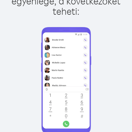
egyenlege, a következőket
teheti: