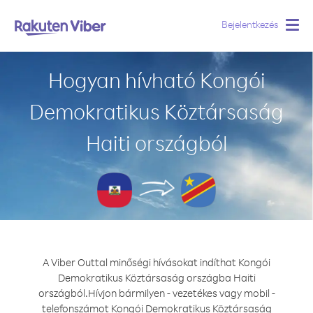
Bejelentkezés
Togg
navig
Hogyan hívható Kongói
Demokratikus Köztársaság
Haiti országból
A Viber Outtal minőségi hívásokat indíthat Kongói
Demokratikus Köztársaság országba Haiti
országból.
Hívjon bármilyen - vezetékes vagy mobil -
telefonszámot Kongói Demokratikus Köztársaság