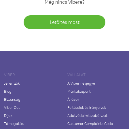
Még nincs Vibere?
Letöltés most
VIBER
VÁLLALAT
Jellemzők
A Viber névjegye
Blog
Márkaközpont
Biztonság
Állások
Viber Out
Feltételek és irányelvek
Díjak
Adatvédelmi szabályzat
Támogatás
Customer Complaints Code