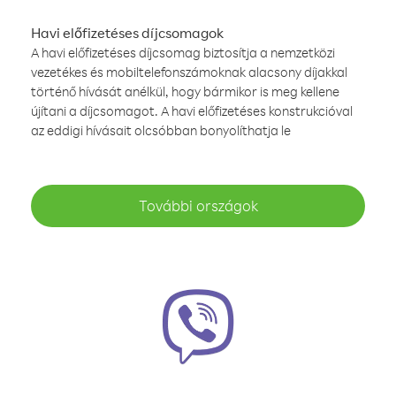
Havi előfizetéses díjcsomagok
A havi előfizetéses díjcsomag biztosítja a nemzetközi
vezetékes és mobiltelefonszámoknak alacsony díjakkal
történő hívását anélkül, hogy bármikor is meg kellene
újítani a díjcsomagot. A havi előfizetéses konstrukcióval
az eddigi hívásait olcsóbban bonyolíthatja le
További országok