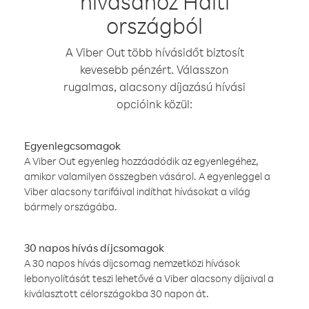
hívásához Haiti
országból
A Viber Out több hívásidőt biztosít
kevesebb pénzért. Válasszon
rugalmas, alacsony díjazású hívási
opcióink közül:
Egyenlegcsomagok
A Viber Out egyenleg hozzáadódik az egyenlegéhez,
amikor valamilyen összegben vásárol. A egyenleggel a
Viber alacsony tarifáival indíthat hívásokat a világ
bármely országába.
30 napos hívás díjcsomagok
A 30 napos hívás díjcsomag nemzetközi hívások
lebonyolítását teszi lehetővé a Viber alacsony díjaival a
kiválasztott célországokba 30 napon át.