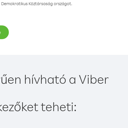
ói Demokratikus Köztársaság országot.
e
űen hívható a Viber
ezőket teheti: