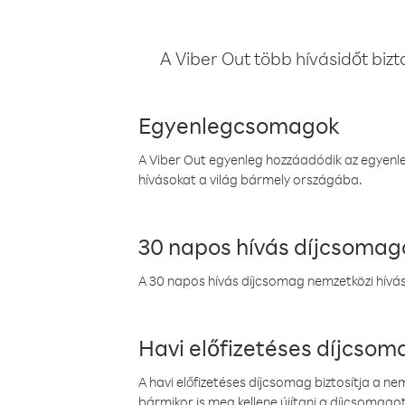
A Viber Out több hívásidőt bizt
Egyenlegcsomagok
A Viber Out egyenleg hozzáadódik az egyenleg
hívásokat a világ bármely országába.
30 napos hívás díjcsomag
A 30 napos hívás díjcsomag nemzetközi híváso
Havi előfizetéses díjcso
A havi előfizetéses díjcsomag biztosítja a n
bármikor is meg kellene újítani a díjcsomagot