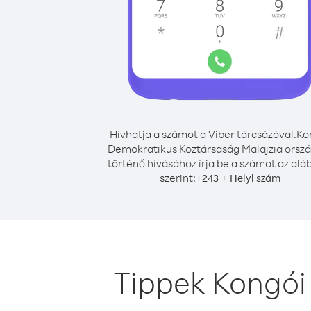
Hívhatja a számot a Viber tárcsázóval.
Ko
Demokratikus Köztársaság Malajzia orsz
történő hívásához írja be a számot az alá
szerint:
+
+
243
Helyi szám
Tippek Kongói