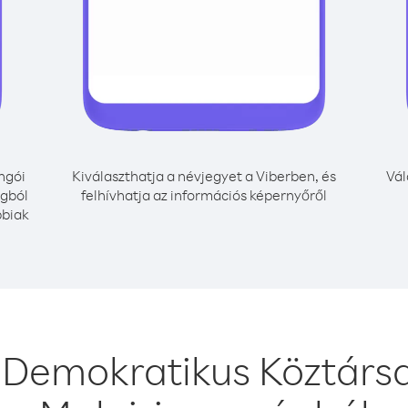
ngói
Kiválaszthatja a névjegyet a Viberben, és
Vál
ágból
felhívhatja az információs képernyőről
bbiak
 Demokratikus Köztárs