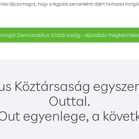
ási díjcsomagot, hogy a legjobb percenkénti díjért hívhassa Kong
Kongói Demokratikus Köztársaság - díjszabás megtekintés
s Köztársaság egyszer
Outtal.
Out egyenlege, a követk