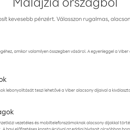
Malajzia országból
osít kevesebb pénzért. Válasszon rugalmas, alacsony
éhez, amikor valamilyen összegben vásárol. A egyenleggel a Viber a
ok
k lebonyolítását teszi lehetővé a Viber alacsony díjaival a kiválas
magok
emzetközi vezetékes és mobiltelefonszámoknak alacsony díjakkal törté
. A havi előfizetéses konstrukcióval az eddigi hívásait olcsóbban bony