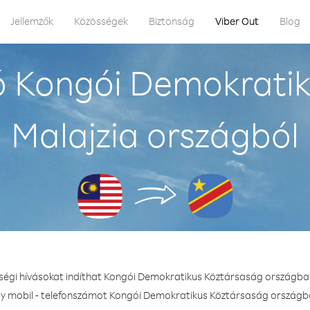
Jellemzők
Közösségek
Biztonság
Viber Out
Blog
ó Kongói Demokratik
Malajzia országból
őségi hívásokat indíthat Kongói Demokratikus Köztársaság országba 
gy mobil - telefonszámot Kongói Demokratikus Köztársaság országba