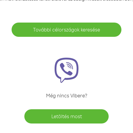
További célországok keresése
Még nincs Vibere?
Letöltés most