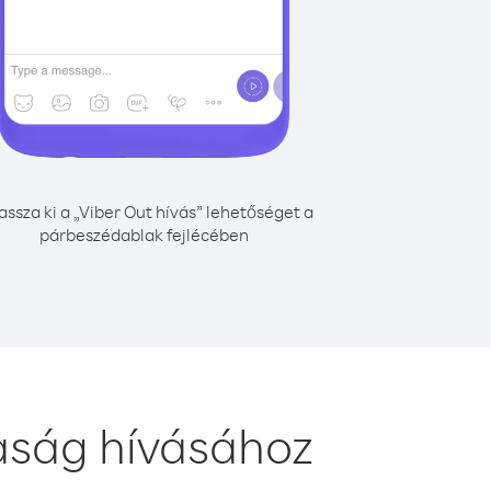
assza ki a „Viber Out hívás” lehetőséget a
párbeszédablak fejlécében
aság hívásához