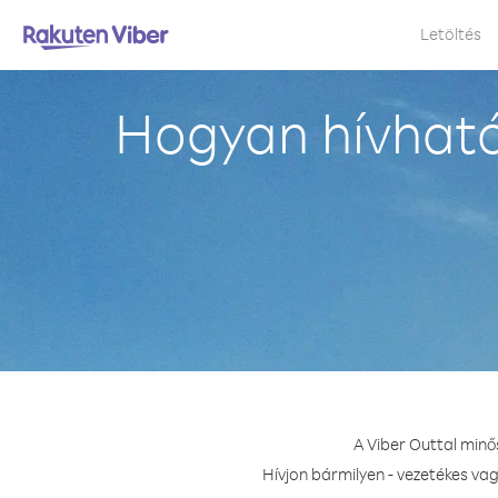
Letöltés
Hogyan hívhat
A Viber Outtal min
Hívjon bármilyen - vezetékes va