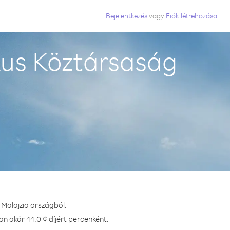
Bejelentkezés
vagy
Fiók létrehozása
us Köztársaság
Malajzia országból.
n akár 44.0 ¢ díjért percenként.