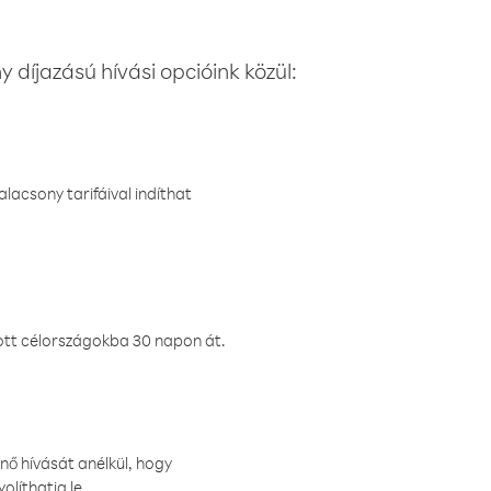
 díjazású hívási opcióink közül:
lacsony tarifáival indíthat
ztott célországokba 30 napon át.
nő hívását anélkül, hogy
olíthatja le