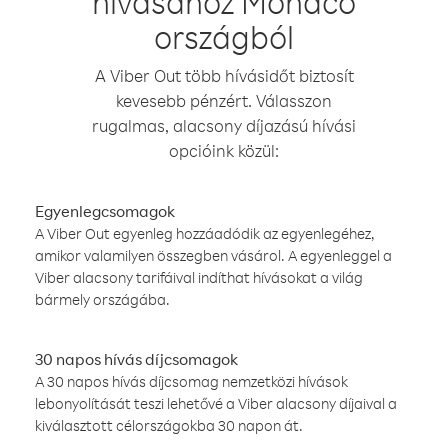
hívásához Monaco
országból
A Viber Out több hívásidőt biztosít
kevesebb pénzért. Válasszon
rugalmas, alacsony díjazású hívási
opcióink közül:
Egyenlegcsomagok
A Viber Out egyenleg hozzáadódik az egyenlegéhez,
amikor valamilyen összegben vásárol. A egyenleggel a
Viber alacsony tarifáival indíthat hívásokat a világ
bármely országába.
30 napos hívás díjcsomagok
A 30 napos hívás díjcsomag nemzetközi hívások
lebonyolítását teszi lehetővé a Viber alacsony díjaival a
kiválasztott célországokba 30 napon át.