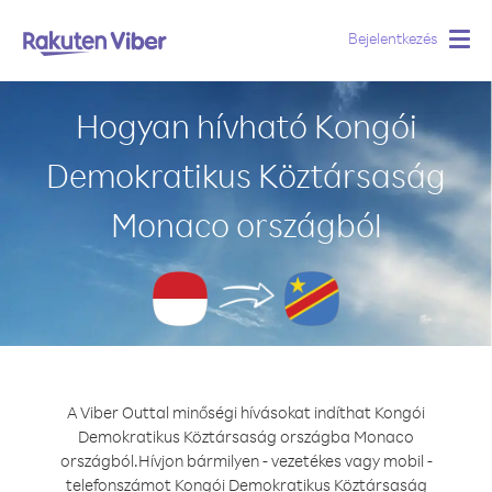
Bejelentkezés
Togg
navig
Hogyan hívható Kongói
Demokratikus Köztársaság
Monaco országból
A Viber Outtal minőségi hívásokat indíthat Kongói
Demokratikus Köztársaság országba Monaco
országból.
Hívjon bármilyen - vezetékes vagy mobil -
telefonszámot Kongói Demokratikus Köztársaság