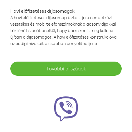
Havi előfizetéses díjcsomagok
A havi előfizetéses díjcsomag biztosítja a nemzetközi
vezetékes és mobiltelefonszámoknak alacsony díjakkal
történő hívását anélkül, hogy bármikor is meg kellene
újítani a díjcsomagot. A havi előfizetéses konstrukcióval
az eddigi hívásait olcsóbban bonyolíthatja le
További országok