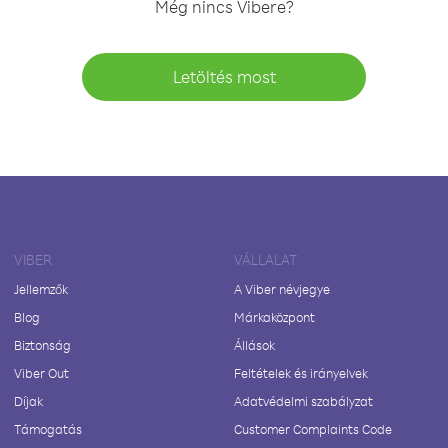
Még nincs Vibere?
Letöltés most
VIBER
VÁLLALAT
Jellemzők
A Viber névjegye
Blog
Márkaközpont
Biztonság
Állások
Viber Out
Feltételek és irányelvek
Díjak
Adatvédelmi szabályzat
Támogatás
Customer Complaints Code