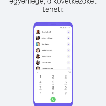
egyenlege, a következőket
teheti: