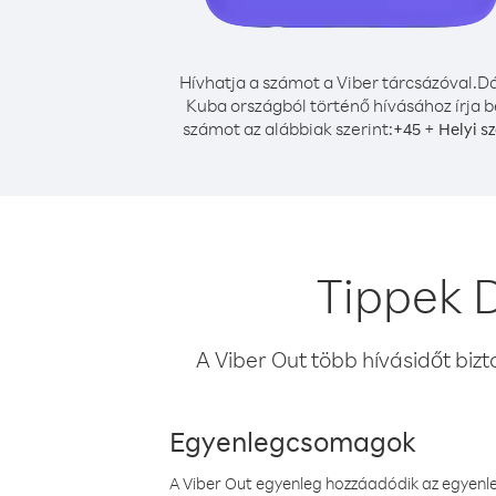
Hívhatja a számot a Viber tárcsázóval.
Dá
Kuba országból történő hívásához írja b
számot az alábbiak szerint:
+
+
45
Helyi s
Tippek 
A Viber Out több hívásidőt bizt
Egyenlegcsomagok
A Viber Out egyenleg hozzáadódik az egyenleg