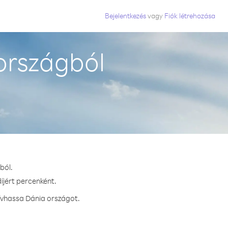
Bejelentkezés
vagy
Fiók létrehozása
országból
ból.
íjért percenként.
ívhassa Dánia országot.