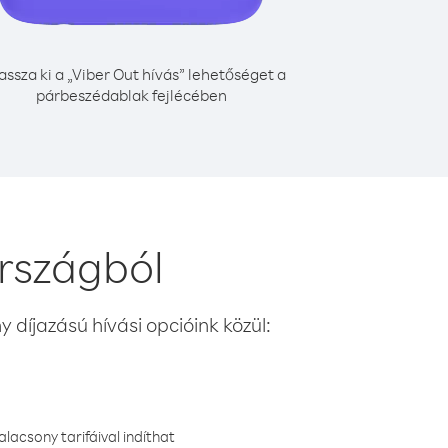
assza ki a „Viber Out hívás” lehetőséget a
párbeszédablak fejlécében
rszágból
 díjazású hívási opcióink közül:
lacsony tarifáival indíthat