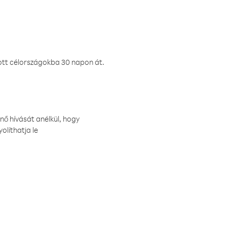
ztott célországokba 30 napon át.
nő hívását anélkül, hogy
olíthatja le