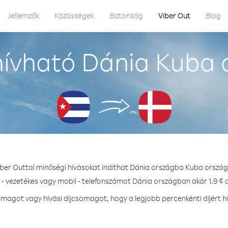
Jellemzők
Közösségek
Biztonság
Viber Out
Blog
ívható Dánia Kuba 
iber Outtal minőségi hívásokat indíthat Dánia országba Kuba ország
 - vezetékes vagy mobil - telefonszámot Dánia országban akár 1.9 ¢ d
magot vagy hívási díjcsomagot, hogy a legjobb percenkénti díjért h