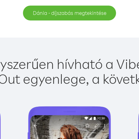
Dánia - díjszabás megtekintése
yszerűen hívható a Vibe
Out egyenlege, a követk