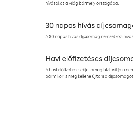
hívásokat a világ bármely országába.
30 napos hívás díjcsomag
A 30 napos hívás díjcsomag nemzetközi híváso
Havi előfizetéses díjcso
A havi előfizetéses díjcsomag biztosítja a n
bármikor is meg kellene újítani a díjcsomagot