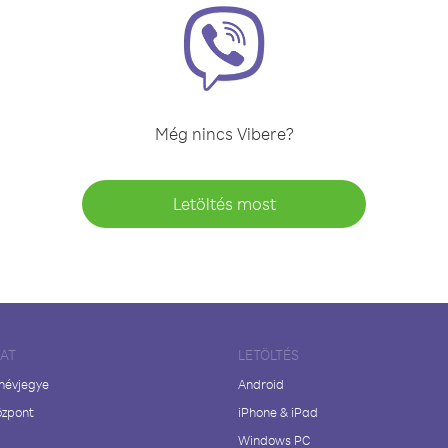
Még nincs Vibere?
Letöltés most
LAT
LETÖLTÉS
 névjegye
Android
özpont
iPhone & iPad
Windows PC