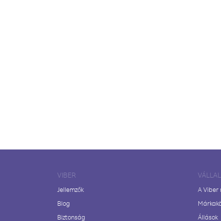
VIBER
VÁLLA
Jellemzők
A Viber
Blog
Márkak
Biztonság
Állások