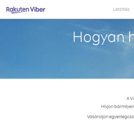
Letöltés
Hogyan h
A V
Hívjon bármilyen
Vásároljon egyenlegcso