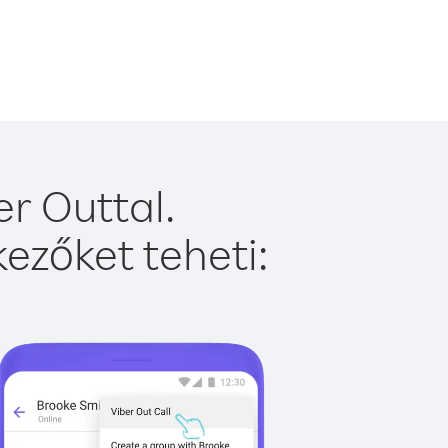
r Outtal.
ezőket teheti: