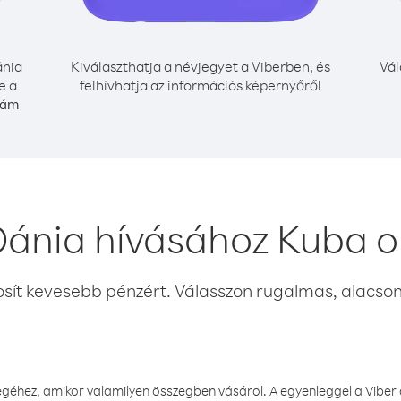
nia
Kiválaszthatja a névjegyet a Viberben, és
Vál
e a
felhívhatja az információs képernyőről
zám
Dánia hívásához Kuba o
osít kevesebb pénzért. Válasszon rugalmas, alacsony
éhez, amikor valamilyen összegben vásárol. A egyenleggel a Viber a