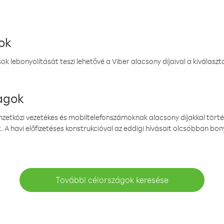
ok
k lebonyolítását teszi lehetővé a Viber alacsony díjaival a kiválas
magok
emzetközi vezetékes és mobiltelefonszámoknak alacsony díjakkal törté
. A havi előfizetéses konstrukcióval az eddigi hívásait olcsóbban bony
További célországok keresése