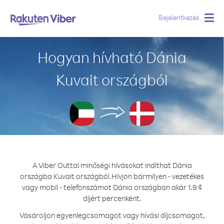
Bejelentkezés
Togg
navig
Hogyan hívható Dánia
Kuvait országból
A Viber Outtal minőségi hívásokat indíthat Dánia
országba Kuvait országból.
Hívjon bármilyen - vezetékes
vagy mobil - telefonszámot Dánia országban akár 1.9 ¢
díjért percenként.
Vásároljon egyenlegcsomagot vagy hívási díjcsomagot,