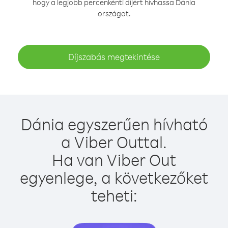
hogy a legjobb percenkénti díjért hívhassa Dánia
országot.
Díjszabás megtekintése
Dánia egyszerűen hívható
a Viber Outtal.
Ha van Viber Out
egyenlege, a következőket
teheti: