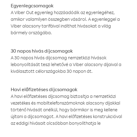
Egyenlegcsomagok
A Viber Out egyenleg hozzáadódik az egyenlegéhez,
amikor valamilyen összegben vásárol. A egyenleggel a
Viber alacsony tarifáival indíthat hívásokat a világ
bármely országába.
30 napos hívás díjcsomagok
A 30 napos hívás díjcsomag nemzetközi hívások
lebonyolítását teszi lehetővé a Viber alacsony díjaival a
kiválasztott célországokba 30 napon át.
Havi előfizetéses díjcsomagok
A havi előfizetéses díjcsomag biztosítja a nemzetközi
vezetékes és mobiltelefonszámoknak alacsony díjakkal
történő hívását anélkül, hogy bármikor is meg kellene
újítani a díjcsomagot. A havi előfizetéses konstrukcióval
az eddigi hívásait olcsóbban bonyolíthatja le