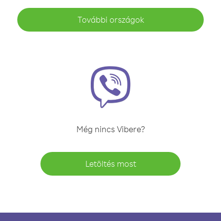
További országok
Még nincs Vibere?
Letöltés most