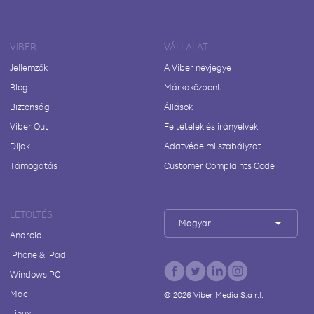
VIBER
VÁLLALAT
Jellemzők
A Viber névjegye
Blog
Márkaközpont
Biztonság
Állások
Viber Out
Feltételek és irányelvek
Díjak
Adatvédelmi szabályzat
Támogatás
Customer Complaints Code
LETÖLTÉS
Magyar
Android
iPhone & iPad
Windows PC
Mac
©
2026
Viber Media S.à r.l.
Linux