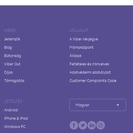
VIBER
VÁLLALAT
Jellemzők
A Viber névjegye
Blog
Márkaközpont
Biztonság
Állások
Viber Out
Feltételek és irányelvek
Díjak
Adatvédelmi szabályzat
Támogatás
Customer Complaints Code
LETÖLTÉS
Magyar
Android
iPhone & iPad
Windows PC