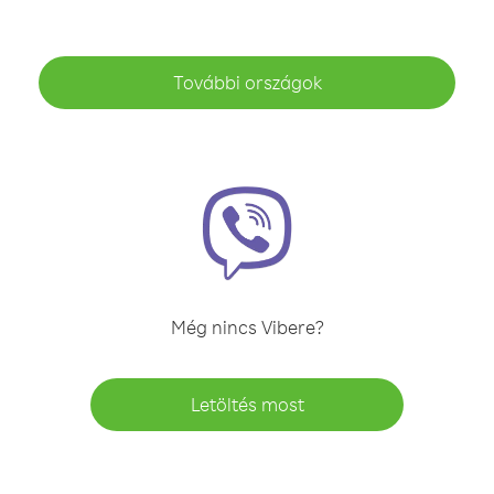
További országok
Még nincs Vibere?
Letöltés most