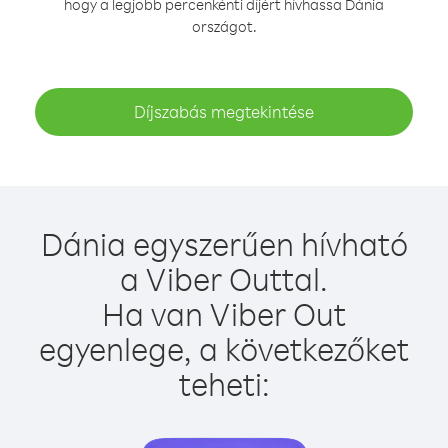
hogy a legjobb percenkénti díjért hívhassa Dánia
országot.
Díjszabás megtekintése
Dánia egyszerűen hívható
a Viber Outtal.
Ha van Viber Out
egyenlege, a következőket
teheti: