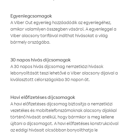
Egyenlegcsomagok
A Viber Out egyenleg hozzáadódik az egyenlegéhez,
amikor valamilyen összegben vásárol. A egyenleggel a
Viber alacsony tarifáival indíthat hívásokat a világ
bármely országába.
30 napos hívás díjcsomagok
A 30 napos hívás díjcsomag nemzetközi hívások
lebonyolítását teszi lehetővé a Viber alacsony díjaival a
kiválasztott célországokba 30 napon át.
Havi előfizetéses díjcsomagok
A havi előfizetéses díjcsomag biztosítja a nemzetközi
vezetékes és mobiltelefonszámoknak alacsony díjakkal
történő hívását anélkül, hogy bármikor is meg kellene
újítani a díjcsomagot. A havi előfizetéses konstrukcióval
az eddigi hívásait olcsóbban bonyolíthatja le