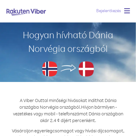
Bejelentkezés
Togg
navig
Hogyan hívható Dánia
Norvégia országból
A Viber Outtal minőségi hívásokat indíthat Dánia
országba Norvégia országból.
Hívjon bármilyen -
vezetékes vagy mobil - telefonszámot Dánia országban
akár 2.4 ¢ díjért percenként.
Vásároljon egyenlegcsomagot vagy hívási díjcsomagot,