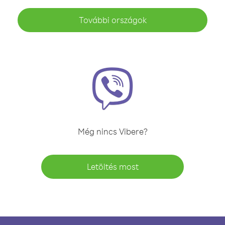
További országok
Még nincs Vibere?
Letöltés most