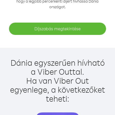
hogy a legjobb percenkénti díjért hívhassa Dánia
országot.
Díjszabás megtekintése
Dánia egyszerűen hívható
a Viber Outtal.
Ha van Viber Out
egyenlege, a következőket
teheti: