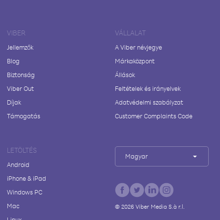
VIBER
VÁLLALAT
Jellemzők
A Viber névjegye
Blog
Márkaközpont
Biztonság
Állások
Viber Out
Feltételek és irányelvek
Díjak
Adatvédelmi szabályzat
Támogatás
Customer Complaints Code
LETÖLTÉS
Magyar
Android
iPhone & iPad
Windows PC
Mac
©
2026
Viber Media S.à r.l.
Linux