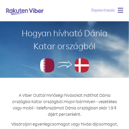
Bejelentkezés
Togg
navig
Hogyan hívható Dánia
Katar országból
A Viber Outtal minőségi hívásokat indíthat Dánia
országba Katar országból.
Hívjon bármilyen - vezetékes
vagy mobil - telefonszámot Dánia országban akár 1.9 ¢
díjért percenként.
Vásároljon egyenlegcsomagot vagy hívási díjcsomagot,