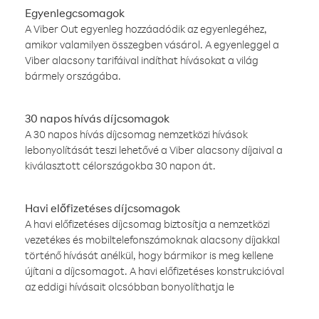
Egyenlegcsomagok
A Viber Out egyenleg hozzáadódik az egyenlegéhez,
amikor valamilyen összegben vásárol. A egyenleggel a
Viber alacsony tarifáival indíthat hívásokat a világ
bármely országába.
30 napos hívás díjcsomagok
A 30 napos hívás díjcsomag nemzetközi hívások
lebonyolítását teszi lehetővé a Viber alacsony díjaival a
kiválasztott célországokba 30 napon át.
Havi előfizetéses díjcsomagok
A havi előfizetéses díjcsomag biztosítja a nemzetközi
vezetékes és mobiltelefonszámoknak alacsony díjakkal
történő hívását anélkül, hogy bármikor is meg kellene
újítani a díjcsomagot. A havi előfizetéses konstrukcióval
az eddigi hívásait olcsóbban bonyolíthatja le