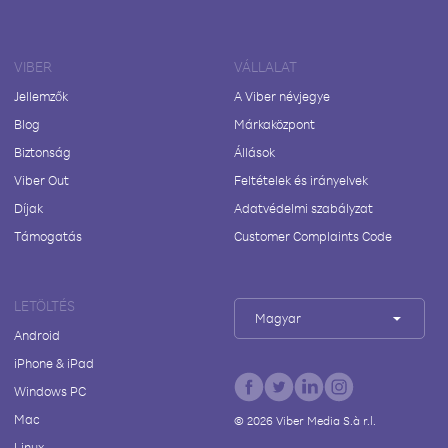
VIBER
VÁLLALAT
Jellemzők
A Viber névjegye
Blog
Márkaközpont
Biztonság
Állások
Viber Out
Feltételek és irányelvek
Díjak
Adatvédelmi szabályzat
Támogatás
Customer Complaints Code
LETÖLTÉS
Magyar
Android
iPhone & iPad
Windows PC
Mac
©
2026
Viber Media S.à r.l.
Linux