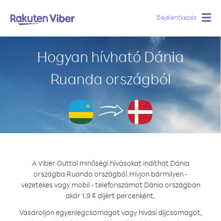
Bejelentkezés
Togg
navig
Hogyan hívható Dánia
Ruanda országból
A Viber Outtal minőségi hívásokat indíthat Dánia
országba Ruanda országból.
Hívjon bármilyen -
vezetékes vagy mobil - telefonszámot Dánia országban
akár 1.9 ¢ díjért percenként.
Vásároljon egyenlegcsomagot vagy hívási díjcsomagot,