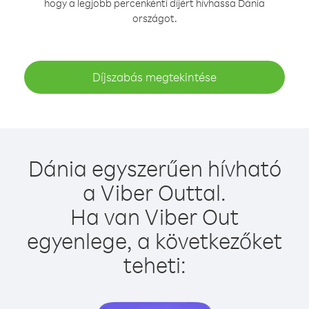
hogy a legjobb percenkénti díjért hívhassa Dánia
országot.
Díjszabás megtekintése
Dánia egyszerűen hívható
a Viber Outtal.
Ha van Viber Out
egyenlege, a következőket
teheti: