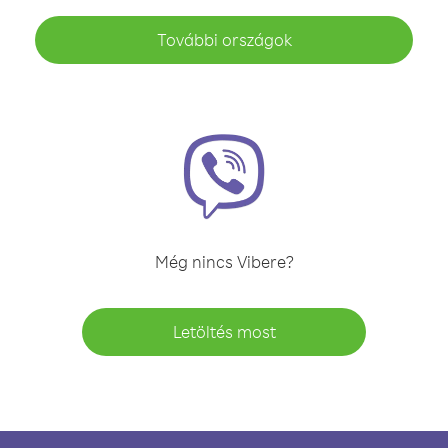
További országok
Még nincs Vibere?
Letöltés most