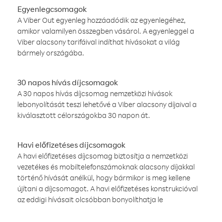
Egyenlegcsomagok
A Viber Out egyenleg hozzáadódik az egyenlegéhez,
amikor valamilyen összegben vásárol. A egyenleggel a
Viber alacsony tarifáival indíthat hívásokat a világ
bármely országába.
30 napos hívás díjcsomagok
A 30 napos hívás díjcsomag nemzetközi hívások
lebonyolítását teszi lehetővé a Viber alacsony díjaival a
kiválasztott célországokba 30 napon át.
Havi előfizetéses díjcsomagok
A havi előfizetéses díjcsomag biztosítja a nemzetközi
vezetékes és mobiltelefonszámoknak alacsony díjakkal
történő hívását anélkül, hogy bármikor is meg kellene
újítani a díjcsomagot. A havi előfizetéses konstrukcióval
az eddigi hívásait olcsóbban bonyolíthatja le