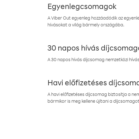
Egyenlegcsomagok
A Viber Out egyenleg hozzáadódik az egyenleg
hívásokat a világ bármely országába.
30 napos hívás díjcsomag
A 30 napos hívás díjcsomag nemzetközi híváso
Havi előfizetéses díjcso
A havi előfizetéses díjcsomag biztosítja a n
bármikor is meg kellene újítani a díjcsomagot