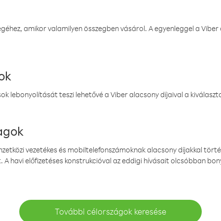
éhez, amikor valamilyen összegben vásárol. A egyenleggel a Viber a
ok
k lebonyolítását teszi lehetővé a Viber alacsony díjaival a kiválas
magok
emzetközi vezetékes és mobiltelefonszámoknak alacsony díjakkal törté
. A havi előfizetéses konstrukcióval az eddigi hívásait olcsóbban bony
További célországok keresése