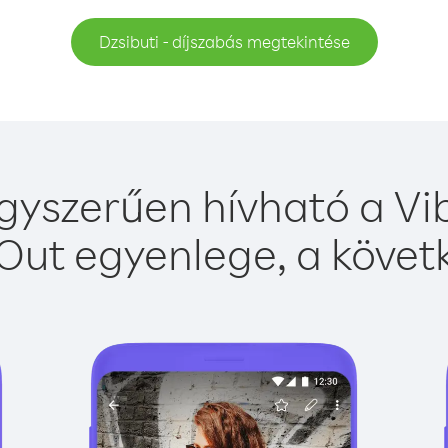
Dzsibuti - díjszabás megtekintése
egyszerűen hívható a Vib
Out egyenlege, a követk