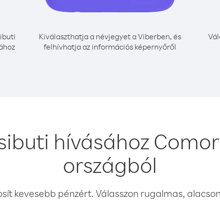
ibuti
Kiválaszthatja a névjegyet a Viberben, és
Vál
sához
felhívhatja az információs képernyőről
sibuti hívásához Comor
országból
osít kevesebb pénzért. Válasszon rugalmas, alacsony