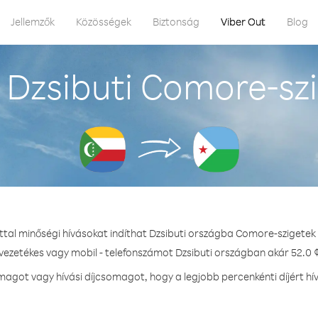
Jellemzők
Közösségek
Biztonság
Viber Out
Blog
Dzsibuti Comore-sz
ttal minőségi hívásokat indíthat Dzsibuti országba Comore-szigetek
 vezetékes vagy mobil - telefonszámot Dzsibuti országban akár 52.0 ¢
got vagy hívási díjcsomagot, hogy a legjobb percenkénti díjért hí