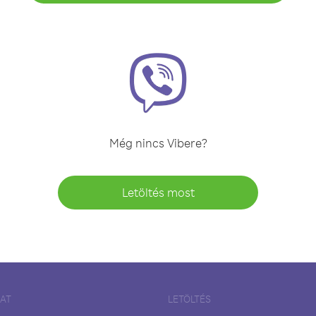
Még nincs Vibere?
Letöltés most
LAT
LETÖLTÉS