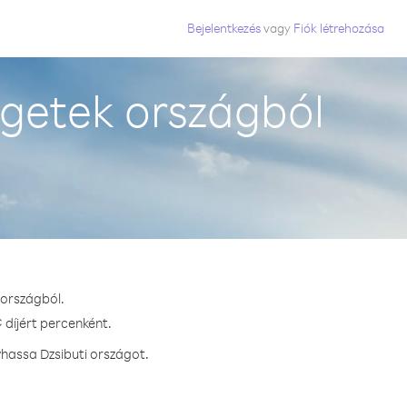
Bejelentkezés
vagy
Fiók létrehozása
igetek országból
 országból.
 díjért percenként.
vhassa Dzsibuti országot.