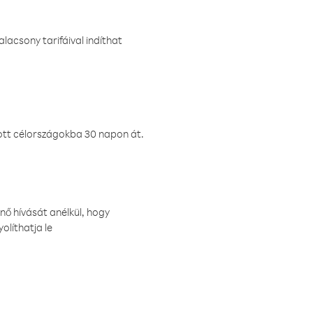
lacsony tarifáival indíthat
ztott célországokba 30 napon át.
nő hívását anélkül, hogy
olíthatja le