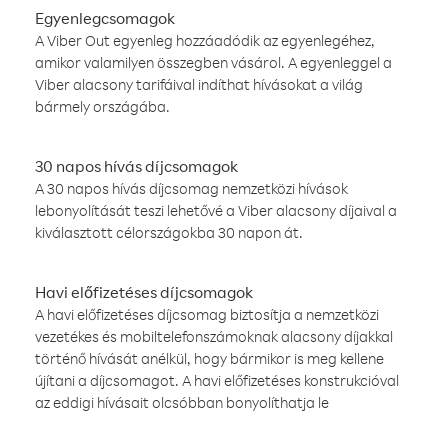
Egyenlegcsomagok
A Viber Out egyenleg hozzáadódik az egyenlegéhez,
amikor valamilyen összegben vásárol. A egyenleggel a
Viber alacsony tarifáival indíthat hívásokat a világ
bármely országába.
30 napos hívás díjcsomagok
A 30 napos hívás díjcsomag nemzetközi hívások
lebonyolítását teszi lehetővé a Viber alacsony díjaival a
kiválasztott célországokba 30 napon át.
Havi előfizetéses díjcsomagok
A havi előfizetéses díjcsomag biztosítja a nemzetközi
vezetékes és mobiltelefonszámoknak alacsony díjakkal
történő hívását anélkül, hogy bármikor is meg kellene
újítani a díjcsomagot. A havi előfizetéses konstrukcióval
az eddigi hívásait olcsóbban bonyolíthatja le