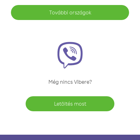
További országok
Még nincs Vibere?
Letöltés most