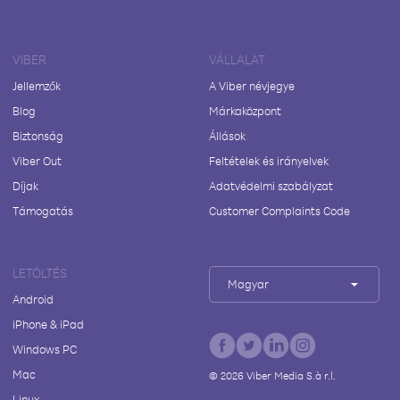
VIBER
VÁLLALAT
Jellemzők
A Viber névjegye
Blog
Márkaközpont
Biztonság
Állások
Viber Out
Feltételek és irányelvek
Díjak
Adatvédelmi szabályzat
Támogatás
Customer Complaints Code
LETÖLTÉS
Magyar
Android
iPhone & iPad
Windows PC
Mac
©
2026
Viber Media S.à r.l.
Linux