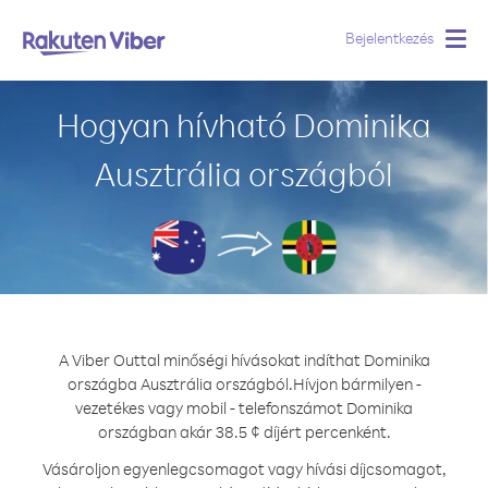
Bejelentkezés
Togg
navig
Hogyan hívható Dominika
Ausztrália országból
A Viber Outtal minőségi hívásokat indíthat Dominika
országba Ausztrália országból.
Hívjon bármilyen -
vezetékes vagy mobil - telefonszámot Dominika
országban akár 38.5 ¢ díjért percenként.
Vásároljon egyenlegcsomagot vagy hívási díjcsomagot,