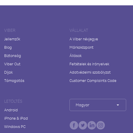
VIBER
VÁLLALAT
Jellemzők
A Viber névjegye
Blog
Márkaközpont
Biztonság
Állások
Viber Out
Feltételek és irányelvek
Díjak
Adatvédelmi szabályzat
Támogatás
Customer Complaints Code
LETÖLTÉS
Magyar
Android
iPhone & iPad
Windows PC