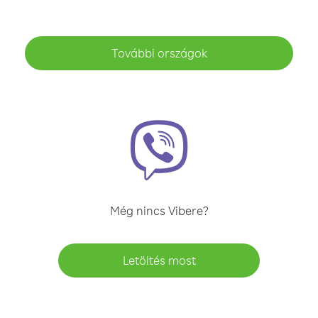
További országok
Még nincs Vibere?
Letöltés most