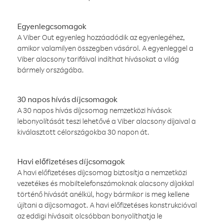
Egyenlegcsomagok
A Viber Out egyenleg hozzáadódik az egyenlegéhez,
amikor valamilyen összegben vásárol. A egyenleggel a
Viber alacsony tarifáival indíthat hívásokat a világ
bármely országába.
30 napos hívás díjcsomagok
A 30 napos hívás díjcsomag nemzetközi hívások
lebonyolítását teszi lehetővé a Viber alacsony díjaival a
kiválasztott célországokba 30 napon át.
Havi előfizetéses díjcsomagok
A havi előfizetéses díjcsomag biztosítja a nemzetközi
vezetékes és mobiltelefonszámoknak alacsony díjakkal
történő hívását anélkül, hogy bármikor is meg kellene
újítani a díjcsomagot. A havi előfizetéses konstrukcióval
az eddigi hívásait olcsóbban bonyolíthatja le