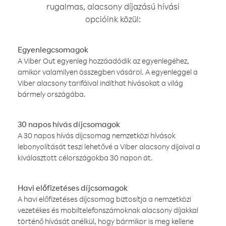
rugalmas, alacsony díjazású hívási
opcióink közül:
Egyenlegcsomagok
A Viber Out egyenleg hozzáadódik az egyenlegéhez,
amikor valamilyen összegben vásárol. A egyenleggel a
Viber alacsony tarifáival indíthat hívásokat a világ
bármely országába.
30 napos hívás díjcsomagok
A 30 napos hívás díjcsomag nemzetközi hívások
lebonyolítását teszi lehetővé a Viber alacsony díjaival a
kiválasztott célországokba 30 napon át.
Havi előfizetéses díjcsomagok
A havi előfizetéses díjcsomag biztosítja a nemzetközi
vezetékes és mobiltelefonszámoknak alacsony díjakkal
történő hívását anélkül, hogy bármikor is meg kellene