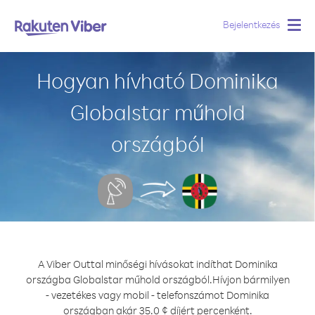
Bejelentkezés
Togg
navig
Hogyan hívható Dominika
Globalstar műhold
országból
A Viber Outtal minőségi hívásokat indíthat Dominika
országba Globalstar műhold országból.
Hívjon bármilyen
- vezetékes vagy mobil - telefonszámot Dominika
országban akár 35.0 ¢ díjért percenként.