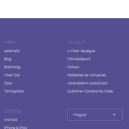
VIBER
VÁLLALAT
Jellemzők
A Viber névjegye
Blog
Márkaközpont
Biztonság
Állások
Viber Out
Feltételek és irányelvek
Díjak
Adatvédelmi szabályzat
Támogatás
Customer Complaints Code
LETÖLTÉS
Magyar
Android
iPhone & iPad