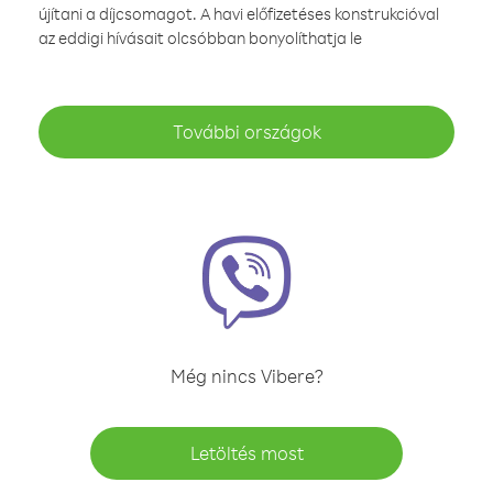
újítani a díjcsomagot. A havi előfizetéses konstrukcióval
az eddigi hívásait olcsóbban bonyolíthatja le
További országok
Még nincs Vibere?
Letöltés most