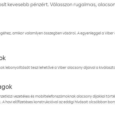
osít kevesebb pénzért. Válasszon rugalmas, alacsony
éhez, amikor valamilyen összegben vásárol. A egyenleggel a Viber a
ok
k lebonyolítását teszi lehetővé a Viber alacsony díjaival a kiválas
magok
emzetközi vezetékes és mobiltelefonszámoknak alacsony díjakkal törté
. A havi előfizetéses konstrukcióval az eddigi hívásait olcsóbban bony