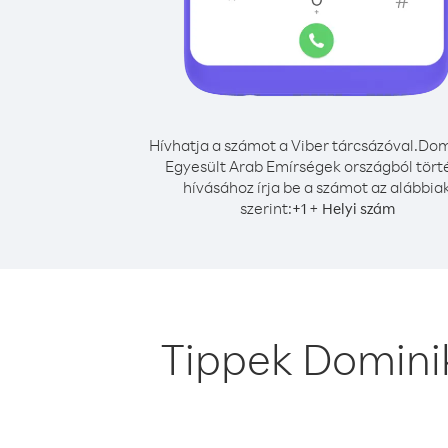
Hívhatja a számot a Viber tárcsázóval.
Dom
Egyesült Arab Emírségek országból tört
hívásához írja be a számot az alábbia
szerint:
+
+
1
Helyi szám
Tippek Domini