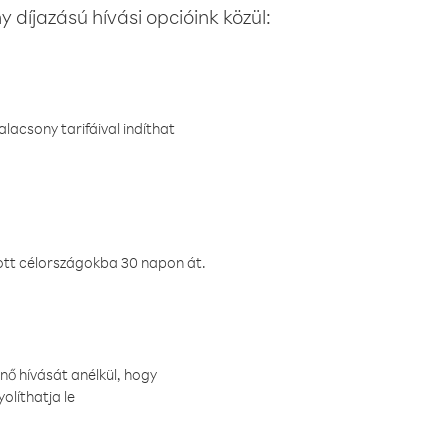
 díjazású hívási opcióink közül:
lacsony tarifáival indíthat
ztott célországokba 30 napon át.
nő hívását anélkül, hogy
olíthatja le