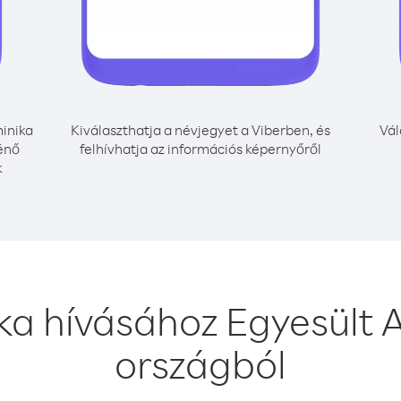
inika
Kiválaszthatja a névjegyet a Viberben, és
Vál
énő
felhívhatja az információs képernyőről
k
ka hívásához Egyesült 
országból