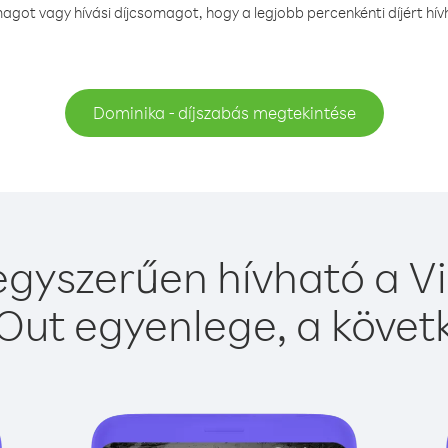
got vagy hívási díjcsomagot, hogy a legjobb percenkénti díjért hí
Dominika - díjszabás megtekintése
gyszerűen hívható a Vi
Out egyenlege, a követk