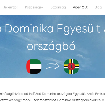
Jellemzők
Közösségek
Biztonság
Viber Out
Blog
 Dominika Egyesült
országból
 minőségi hívásokat indíthat Dominika országba Egyesült Arab Emírs
vezetékes vagy mobil - telefonszámot Dominika országban akár 35.0 