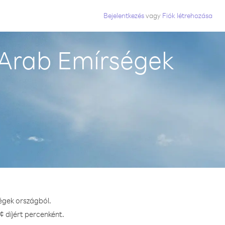
Bejelentkezés
vagy
Fiók létrehozása
 Arab Emírségek
égek országból.
¢ díjért percenként.