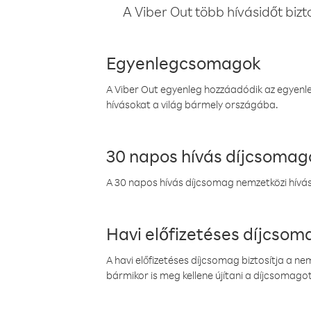
A Viber Out több hívásidőt bizt
Egyenlegcsomagok
A Viber Out egyenleg hozzáadódik az egyenleg
hívásokat a világ bármely országába.
30 napos hívás díjcsomag
A 30 napos hívás díjcsomag nemzetközi híváso
Havi előfizetéses díjcso
A havi előfizetéses díjcsomag biztosítja a n
bármikor is meg kellene újítani a díjcsomagot