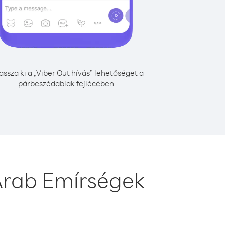
assza ki a „Viber Out hívás” lehetőséget a
párbeszédablak fejlécében
Arab Emírségek