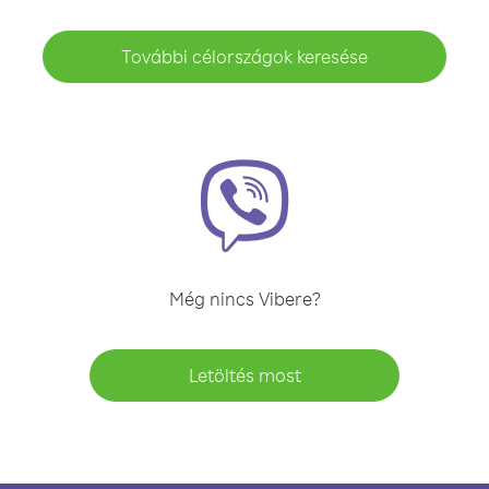
További célországok keresése
Még nincs Vibere?
Letöltés most