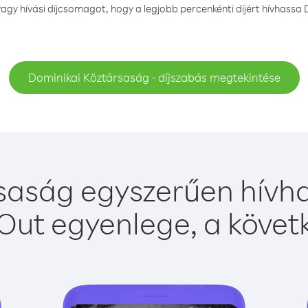
gy hívási díjcsomagot, hogy a legjobb percenkénti díjért hívhassa 
Dominikai Köztársaság - díjszabás megtekintése
saság egyszerűen hívhat
Out egyenlege, a követk