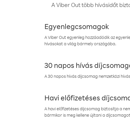
A Viber Out több hívásidőt bizt
Egyenlegcsomagok
A Viber Out egyenleg hozzáadódik az egyenleg
hívásokat a világ bármely országába.
30 napos hívás díjcsomag
A 30 napos hívás díjcsomag nemzetközi híváso
Havi előfizetéses díjcso
A havi előfizetéses díjcsomag biztosítja a n
bármikor is meg kellene újítani a díjcsomagot