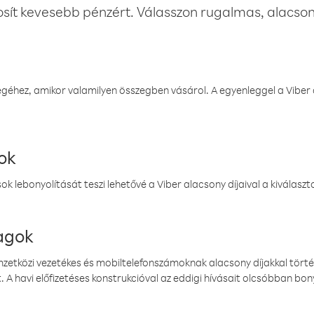
osít kevesebb pénzért. Válasszon rugalmas, alacsony
éhez, amikor valamilyen összegben vásárol. A egyenleggel a Viber a
ok
k lebonyolítását teszi lehetővé a Viber alacsony díjaival a kiválas
magok
emzetközi vezetékes és mobiltelefonszámoknak alacsony díjakkal törté
. A havi előfizetéses konstrukcióval az eddigi hívásait olcsóbban bony