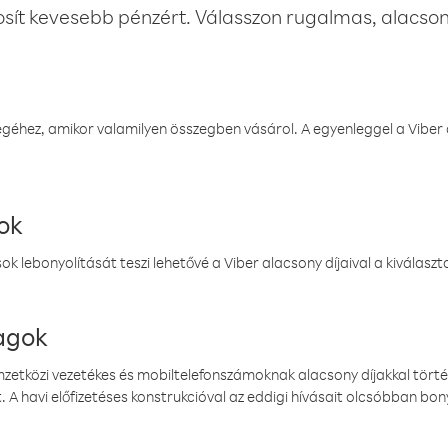
osít kevesebb pénzért. Válasszon rugalmas, alacsony
éhez, amikor valamilyen összegben vásárol. A egyenleggel a Viber a
ok
k lebonyolítását teszi lehetővé a Viber alacsony díjaival a kiválas
magok
emzetközi vezetékes és mobiltelefonszámoknak alacsony díjakkal törté
. A havi előfizetéses konstrukcióval az eddigi hívásait olcsóbban bony