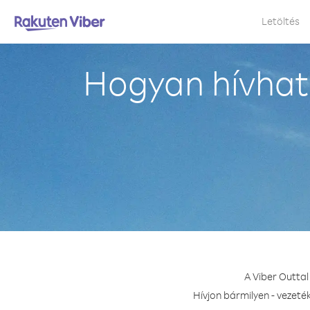
Letöltés
Hogyan hívhat
A Viber Outta
Hívjon bármilyen - vezeté