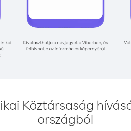
nikai
Kiválaszthatja a névjegyet a Viberben, és
Vál
nő
felhívhatja az információs képernyőről
k
ikai Köztársaság hívás
országból