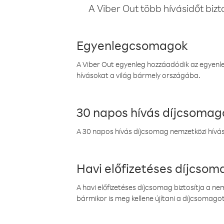
A Viber Out több hívásidőt bizt
Egyenlegcsomagok
A Viber Out egyenleg hozzáadódik az egyenleg
hívásokat a világ bármely országába.
30 napos hívás díjcsomag
A 30 napos hívás díjcsomag nemzetközi híváso
Havi előfizetéses díjcso
A havi előfizetéses díjcsomag biztosítja a n
bármikor is meg kellene újítani a díjcsomagot