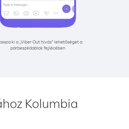
assza ki a „Viber Out hívás” lehetőséget a
párbeszédablak fejlécében
ához Kolumbia