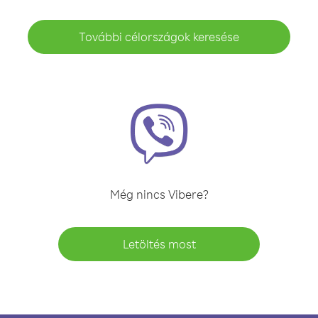
További célországok keresése
Még nincs Vibere?
Letöltés most