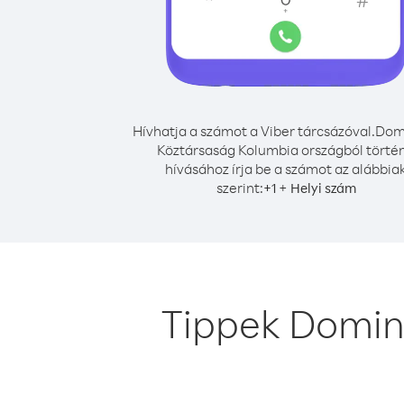
Hívhatja a számot a Viber tárcsázóval.
Domi
Köztársaság Kolumbia országból törté
hívásához írja be a számot az alábbia
szerint:
+
+
1
Helyi szám
Tippek Domin