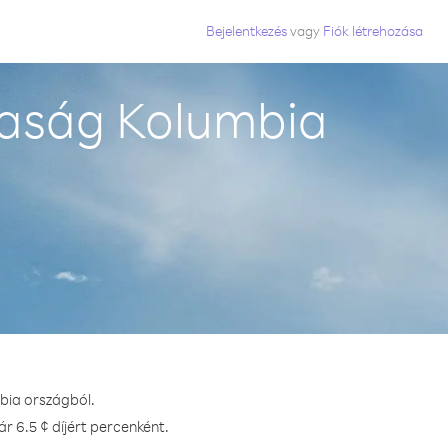
Bejelentkezés
vagy
Fiók létrehozása
saság Kolumbia
bia országból.
r 6.5 ¢ díjért percenként.