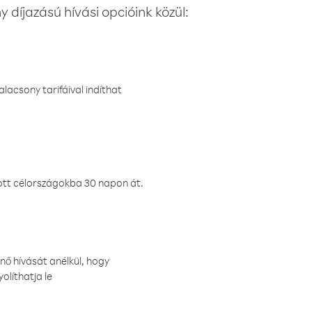
 díjazású hívási opcióink közül:
lacsony tarifáival indíthat
ztott célországokba 30 napon át.
nő hívását anélkül, hogy
olíthatja le