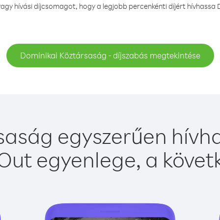
gy hívási díjcsomagot, hogy a legjobb percenkénti díjért hívhassa 
Dominikai Köztársaság - díjszabás megtekintése
saság egyszerűen hívhat
Out egyenlege, a követk