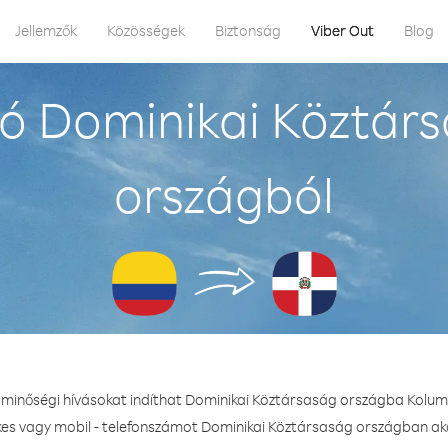
Jellemzők
Közösségek
Biztonság
Viber Out
Blog
ó Dominikai Köztár
országból
l minőségi hívásokat indíthat Dominikai Köztársaság országba Kolum
kes vagy mobil - telefonszámot Dominikai Köztársaság országban aká