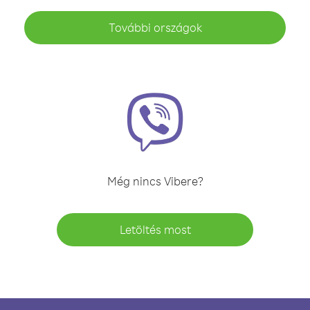
További országok
Még nincs Vibere?
Letöltés most