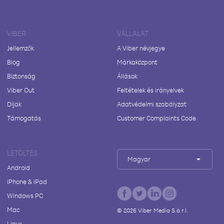
VIBER
VÁLLALAT
Jellemzők
A Viber névjegye
Blog
Márkaközpont
Biztonság
Állások
Viber Out
Feltételek és irányelvek
Díjak
Adatvédelmi szabályzat
Támogatás
Customer Complaints Code
LETÖLTÉS
Magyar
Android
iPhone & iPad
Windows PC
Mac
©
2026
Viber Media S.à r.l.
Linux