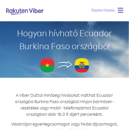
Bejelentkezés
Togg
navig
Hogyan hívható Ecuador
Burkina Faso országból
A Viber Outtal minőségi hívásokat indíthat Ecuador
országba Burkina Faso országból.
Hívjon bármilyen -
vezetékes vagy mobil - telefonszámot Ecuador
országban akár 16.0 ¢ díjért percenként.
Vásároljon egyenlegcsomagot vagy hívási díjcsomagot,