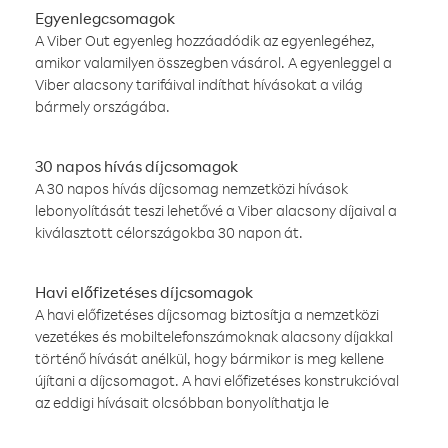
Egyenlegcsomagok
A Viber Out egyenleg hozzáadódik az egyenlegéhez,
amikor valamilyen összegben vásárol. A egyenleggel a
Viber alacsony tarifáival indíthat hívásokat a világ
bármely országába.
30 napos hívás díjcsomagok
A 30 napos hívás díjcsomag nemzetközi hívások
lebonyolítását teszi lehetővé a Viber alacsony díjaival a
kiválasztott célországokba 30 napon át.
Havi előfizetéses díjcsomagok
A havi előfizetéses díjcsomag biztosítja a nemzetközi
vezetékes és mobiltelefonszámoknak alacsony díjakkal
történő hívását anélkül, hogy bármikor is meg kellene
újítani a díjcsomagot. A havi előfizetéses konstrukcióval
az eddigi hívásait olcsóbban bonyolíthatja le