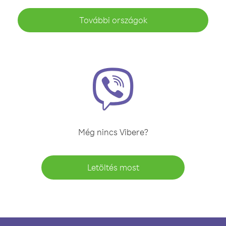
További országok
Még nincs Vibere?
Letöltés most