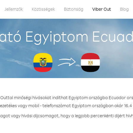
Jellemzők
Közösségek
Biztonság
Viber Out
Blog
ató Egyiptom Ecuad
 Outtal minőségi hívásokat indíthat Egyiptom országba Ecuador or
vezetékes vagy mobil - telefonszámot Egyiptom országban akár 16.4 
got vagy hívási díjcsomagot, hogy a legjobb percenkénti díjért hí