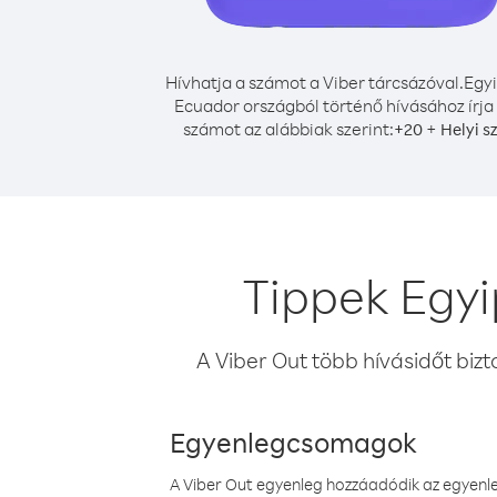
Hívhatja a számot a Viber tárcsázóval.
Egy
Ecuador országból történő hívásához írja
számot az alábbiak szerint:
+
+
20
Helyi s
Tippek Egy
A Viber Out több hívásidőt bizt
Egyenlegcsomagok
A Viber Out egyenleg hozzáadódik az egyenleg