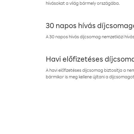
hívásokat a világ bármely országába.
30 napos hívás díjcsomag
A 30 napos hívás díjcsomag nemzetközi híváso
Havi előfizetéses díjcso
A havi előfizetéses díjcsomag biztosítja a n
bármikor is meg kellene újítani a díjcsomagot