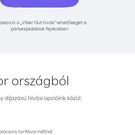
assza ki a „Viber Out hívás” lehetőséget a
párbeszédablak fejlécében
r országból
 díjazású hívási opcióink közül:
lacsony tarifáival indíthat