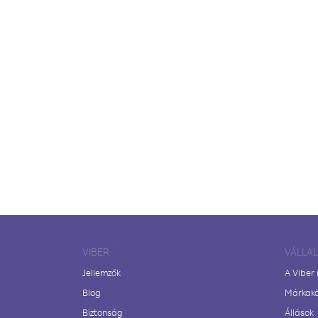
VIBER
VÁLLA
Jellemzők
A Viber
Blog
Márkak
Biztonság
Állások