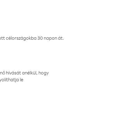
ztott célországokba 30 napon át.
nő hívását anélkül, hogy
olíthatja le