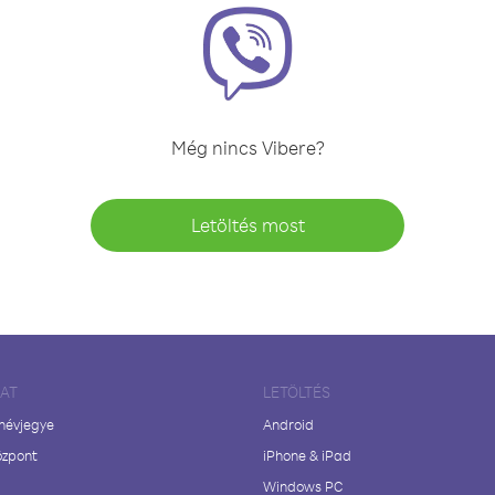
Még nincs Vibere?
Letöltés most
LAT
LETÖLTÉS
 névjegye
Android
özpont
iPhone & iPad
Windows PC