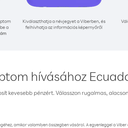
iptom
Kiválaszthatja a névjegyet a Viberben, és
Vál
 be a
felhívhatja az információs képernyőről
zám
iptom hívásához Ecuado
osít kevesebb pénzért. Válasszon rugalmas, alacsony
éhez, amikor valamilyen összegben vásárol. A egyenleggel a Viber a