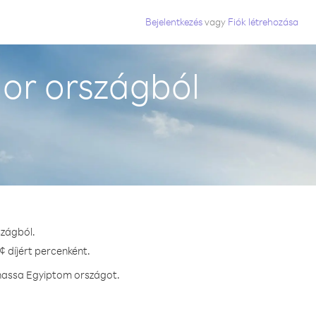
Bejelentkezés
vagy
Fiók létrehozása
or országból
szágból.
¢ díjért percenként.
vhassa Egyiptom országot.