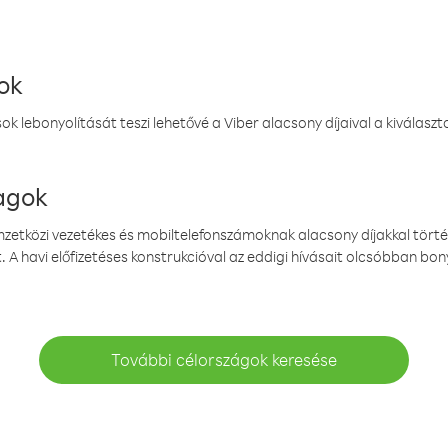
ok
k lebonyolítását teszi lehetővé a Viber alacsony díjaival a kiválas
magok
emzetközi vezetékes és mobiltelefonszámoknak alacsony díjakkal törté
. A havi előfizetéses konstrukcióval az eddigi hívásait olcsóbban bony
További célországok keresése