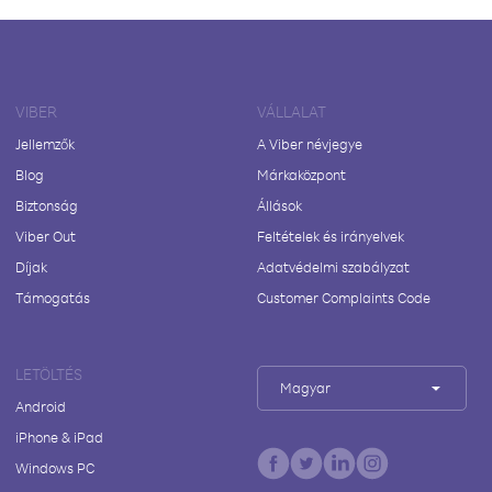
VIBER
VÁLLALAT
Jellemzők
A Viber névjegye
Blog
Márkaközpont
Biztonság
Állások
Viber Out
Feltételek és irányelvek
Díjak
Adatvédelmi szabályzat
Támogatás
Customer Complaints Code
LETÖLTÉS
Magyar
Android
iPhone & iPad
Windows PC