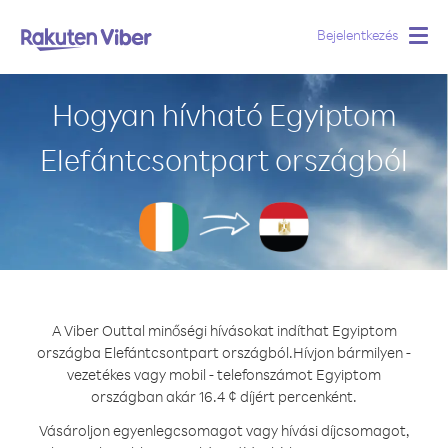
Bejelentkezés
Togg
navig
Hogyan hívható Egyiptom
Elefántcsontpart országból
A Viber Outtal minőségi hívásokat indíthat Egyiptom
országba Elefántcsontpart országból.
Hívjon bármilyen -
vezetékes vagy mobil - telefonszámot Egyiptom
országban akár 16.4 ¢ díjért percenként.
Vásároljon egyenlegcsomagot vagy hívási díjcsomagot,