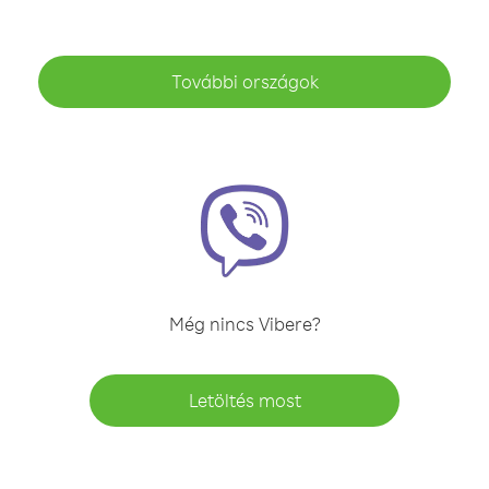
További országok
Még nincs Vibere?
Letöltés most