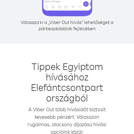
Válassza ki a „Viber Out hívás” lehetőséget a
párbeszédablak fejlécében
Tippek Egyiptom
hívásához
Elefántcsontpart
országból
A Viber Out több hívásidőt biztosít
kevesebb pénzért. Válasszon
rugalmas, alacsony díjazású hívási
opcióink közül: