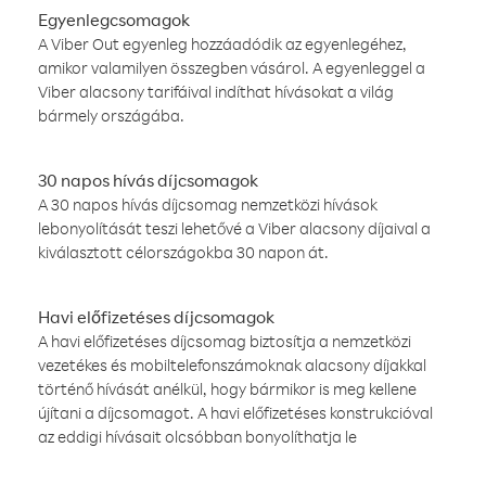
Egyenlegcsomagok
A Viber Out egyenleg hozzáadódik az egyenlegéhez,
amikor valamilyen összegben vásárol. A egyenleggel a
Viber alacsony tarifáival indíthat hívásokat a világ
bármely országába.
30 napos hívás díjcsomagok
A 30 napos hívás díjcsomag nemzetközi hívások
lebonyolítását teszi lehetővé a Viber alacsony díjaival a
kiválasztott célországokba 30 napon át.
Havi előfizetéses díjcsomagok
A havi előfizetéses díjcsomag biztosítja a nemzetközi
vezetékes és mobiltelefonszámoknak alacsony díjakkal
történő hívását anélkül, hogy bármikor is meg kellene
újítani a díjcsomagot. A havi előfizetéses konstrukcióval
az eddigi hívásait olcsóbban bonyolíthatja le