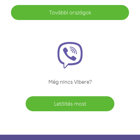
További országok
Még nincs Vibere?
Letöltés most