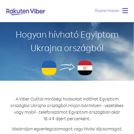
Bejelentkezés
Togg
navig
Hogyan hívható Egyiptom
Ukrajna országból
A Viber Outtal minőségi hívásokat indíthat Egyiptom
országba Ukrajna országból.
Hívjon bármilyen - vezetékes
vagy mobil - telefonszámot Egyiptom országban akár
16.4 ¢ díjért percenként.
Vásároljon egyenlegcsomagot vagy hívási díjcsomagot,