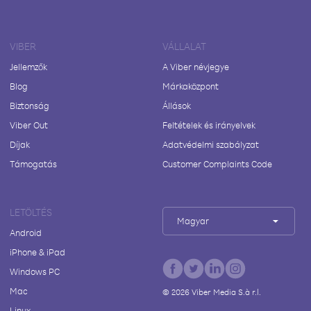
VIBER
VÁLLALAT
Jellemzők
A Viber névjegye
Blog
Márkaközpont
Biztonság
Állások
Viber Out
Feltételek és irányelvek
Díjak
Adatvédelmi szabályzat
Támogatás
Customer Complaints Code
LETÖLTÉS
Magyar
Android
iPhone & iPad
Windows PC
Mac
©
2026
Viber Media S.à r.l.
Linux