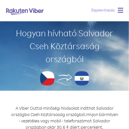
Bejelentkezés
Togg
navig
Hogyan hívható Salvador
Cseh Köztársaság
országból
A Viber Outtal minőségi hívásokat indíthat Salvador
országba Cseh Köztársaság országból.
Hívjon bármilyen
- vezetékes vagy mobil - telefonszámot Salvador
országban akár 30.6 ¢ díjért percenként.