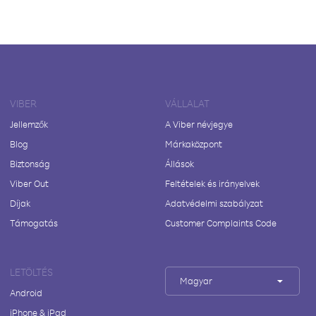
VIBER
VÁLLALAT
Jellemzők
A Viber névjegye
Blog
Márkaközpont
Biztonság
Állások
Viber Out
Feltételek és irányelvek
Díjak
Adatvédelmi szabályzat
Támogatás
Customer Complaints Code
LETÖLTÉS
Magyar
Android
iPhone & iPad