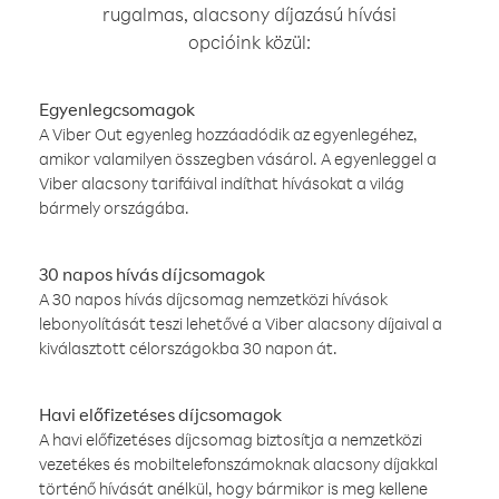
rugalmas, alacsony díjazású hívási
opcióink közül:
Egyenlegcsomagok
A Viber Out egyenleg hozzáadódik az egyenlegéhez,
amikor valamilyen összegben vásárol. A egyenleggel a
Viber alacsony tarifáival indíthat hívásokat a világ
bármely országába.
30 napos hívás díjcsomagok
A 30 napos hívás díjcsomag nemzetközi hívások
lebonyolítását teszi lehetővé a Viber alacsony díjaival a
kiválasztott célországokba 30 napon át.
Havi előfizetéses díjcsomagok
A havi előfizetéses díjcsomag biztosítja a nemzetközi
vezetékes és mobiltelefonszámoknak alacsony díjakkal
történő hívását anélkül, hogy bármikor is meg kellene