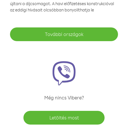
újítani a díjcsomagot. A havi előfizetéses konstrukcióval
az eddigi hívásait olcsóbban bonyolíthatja le
További országok
Még nincs Vibere?
Letöltés most