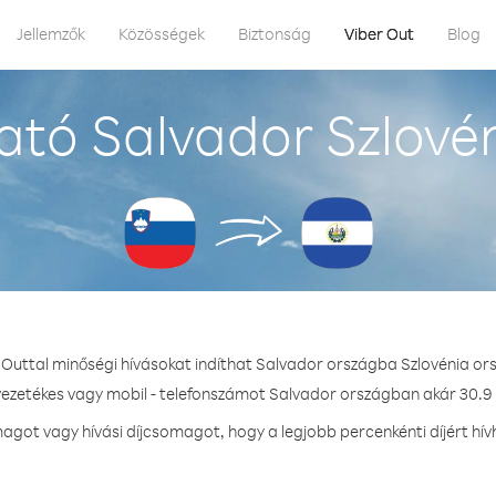
Jellemzők
Közösségek
Biztonság
Viber Out
Blog
tó Salvador Szlové
 Outtal minőségi hívásokat indíthat Salvador országba Szlovénia or
vezetékes vagy mobil - telefonszámot Salvador országban akár 30.9 
got vagy hívási díjcsomagot, hogy a legjobb percenkénti díjért hí