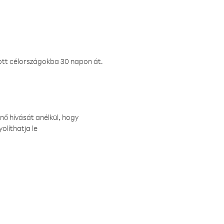
ztott célországokba 30 napon át.
nő hívását anélkül, hogy
olíthatja le