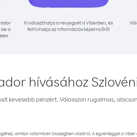
vador
Kiválaszthatja a névjegyet a Viberben, és
Vál
 be a
felhívhatja az információs képernyőről
szám
ador hívásához Szlovén
osít kevesebb pénzért. Válasszon rugalmas, alacsony
éhez, amikor valamilyen összegben vásárol. A egyenleggel a Viber a