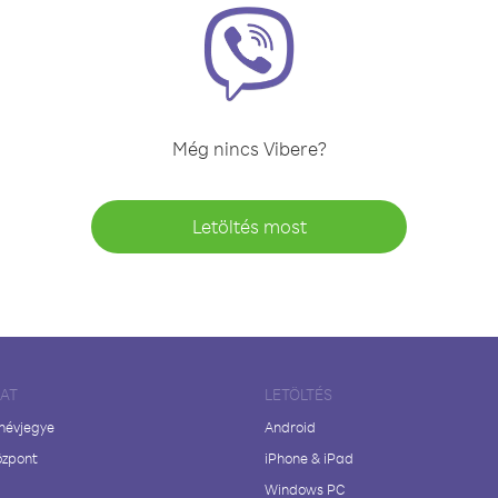
Még nincs Vibere?
Letöltés most
LAT
LETÖLTÉS
 névjegye
Android
özpont
iPhone & iPad
Windows PC