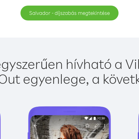
Salvador - díjszabás megtekintése
gyszerűen hívható a Vi
Out egyenlege, a követk