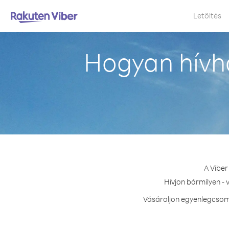
Letöltés
Hogyan hívha
A Viber
Hívjon bármilyen - 
Vásároljon egyenlegcsoma