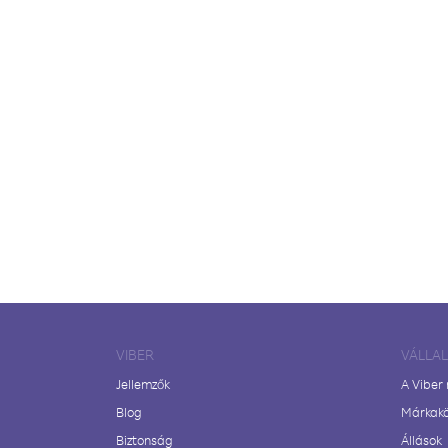
VIBER
VÁLLA
Jellemzők
A Viber
Blog
Márkak
Biztonság
Állások