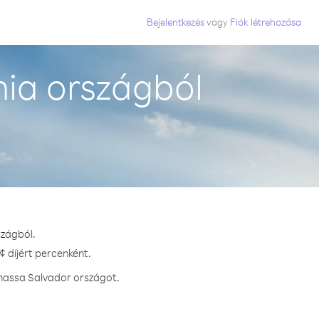
Bejelentkezés
vagy
Fiók létrehozása
nia országból
szágból.
¢ díjért percenként.
vhassa Salvador országot.