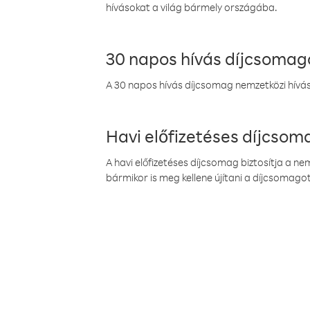
hívásokat a világ bármely országába.
30 napos hívás díjcsomag
A 30 napos hívás díjcsomag nemzetközi híváso
Havi előfizetéses díjcso
A havi előfizetéses díjcsomag biztosítja a n
bármikor is meg kellene újítani a díjcsomagot