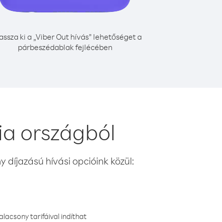
assza ki a „Viber Out hívás” lehetőséget a
párbeszédablak fejlécében
ia országból
 díjazású hívási opcióink közül:
lacsony tarifáival indíthat