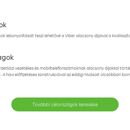
ok
k lebonyolítását teszi lehetővé a Viber alacsony díjaival a kiválas
magok
emzetközi vezetékes és mobiltelefonszámoknak alacsony díjakkal törté
. A havi előfizetéses konstrukcióval az eddigi hívásait olcsóbban bony
További célországok keresése