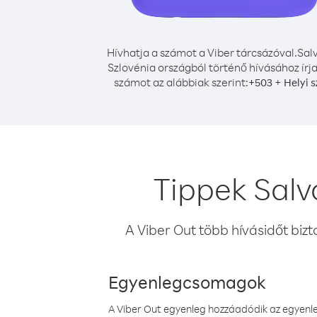
Hívhatja a számot a Viber tárcsázóval.
Sal
Szlovénia országból történő hívásához írja
számot az alábbiak szerint:
+
+
503
Helyi 
Tippek Salv
A Viber Out több hívásidőt bizt
Egyenlegcsomagok
A Viber Out egyenleg hozzáadódik az egyenleg