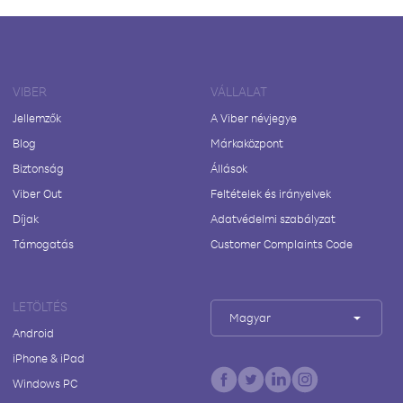
VIBER
VÁLLALAT
Jellemzők
A Viber névjegye
Blog
Márkaközpont
Biztonság
Állások
Viber Out
Feltételek és irányelvek
Díjak
Adatvédelmi szabályzat
Támogatás
Customer Complaints Code
LETÖLTÉS
Magyar
Android
iPhone & iPad
Windows PC