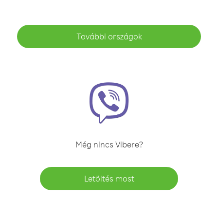
További országok
Még nincs Vibere?
Letöltés most