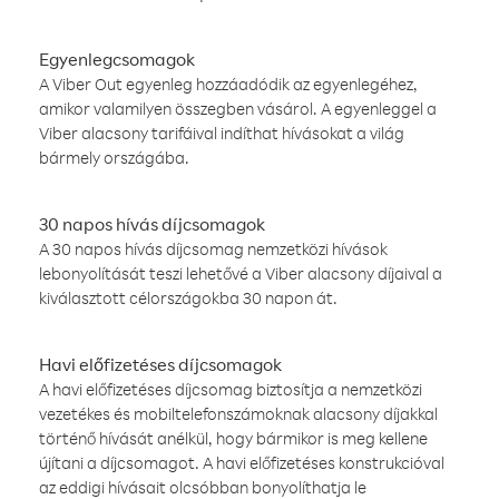
Egyenlegcsomagok
A Viber Out egyenleg hozzáadódik az egyenlegéhez,
amikor valamilyen összegben vásárol. A egyenleggel a
Viber alacsony tarifáival indíthat hívásokat a világ
bármely országába.
30 napos hívás díjcsomagok
A 30 napos hívás díjcsomag nemzetközi hívások
lebonyolítását teszi lehetővé a Viber alacsony díjaival a
kiválasztott célországokba 30 napon át.
Havi előfizetéses díjcsomagok
A havi előfizetéses díjcsomag biztosítja a nemzetközi
vezetékes és mobiltelefonszámoknak alacsony díjakkal
történő hívását anélkül, hogy bármikor is meg kellene
újítani a díjcsomagot. A havi előfizetéses konstrukcióval
az eddigi hívásait olcsóbban bonyolíthatja le