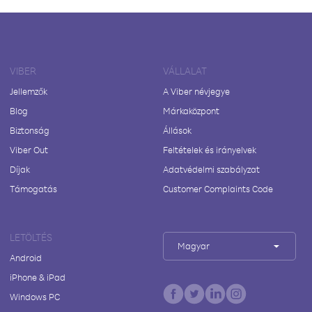
VIBER
VÁLLALAT
Jellemzők
A Viber névjegye
Blog
Márkaközpont
Biztonság
Állások
Viber Out
Feltételek és irányelvek
Díjak
Adatvédelmi szabályzat
Támogatás
Customer Complaints Code
LETÖLTÉS
Magyar
Android
iPhone & iPad
Windows PC