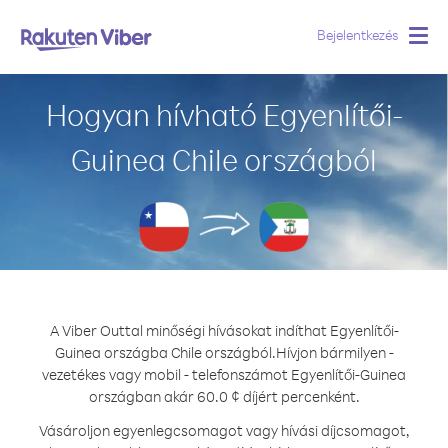
Bejelentkezés
Togg
navig
Hogyan hívható Egyenlítői-
Guinea Chile országból
A Viber Outtal minőségi hívásokat indíthat Egyenlítői-
Guinea országba Chile országból.
Hívjon bármilyen -
vezetékes vagy mobil - telefonszámot Egyenlítői-Guinea
országban akár 60.0 ¢ díjért percenként.
Vásároljon egyenlegcsomagot vagy hívási díjcsomagot,