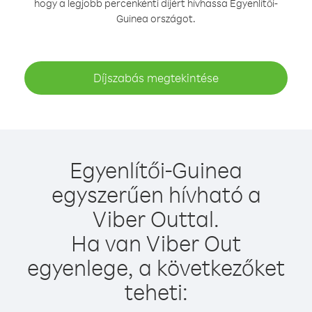
hogy a legjobb percenkénti díjért hívhassa Egyenlítői-
Guinea országot.
Díjszabás megtekintése
Egyenlítői-Guinea
egyszerűen hívható a
Viber Outtal.
Ha van Viber Out
egyenlege, a következőket
teheti: