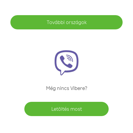
További országok
Még nincs Vibere?
Letöltés most