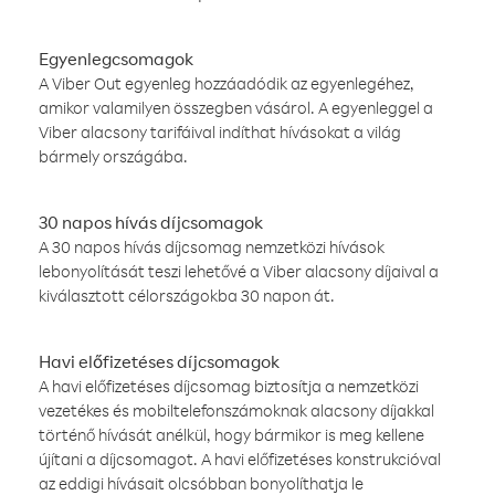
Egyenlegcsomagok
A Viber Out egyenleg hozzáadódik az egyenlegéhez,
amikor valamilyen összegben vásárol. A egyenleggel a
Viber alacsony tarifáival indíthat hívásokat a világ
bármely országába.
30 napos hívás díjcsomagok
A 30 napos hívás díjcsomag nemzetközi hívások
lebonyolítását teszi lehetővé a Viber alacsony díjaival a
kiválasztott célországokba 30 napon át.
Havi előfizetéses díjcsomagok
A havi előfizetéses díjcsomag biztosítja a nemzetközi
vezetékes és mobiltelefonszámoknak alacsony díjakkal
történő hívását anélkül, hogy bármikor is meg kellene
újítani a díjcsomagot. A havi előfizetéses konstrukcióval
az eddigi hívásait olcsóbban bonyolíthatja le