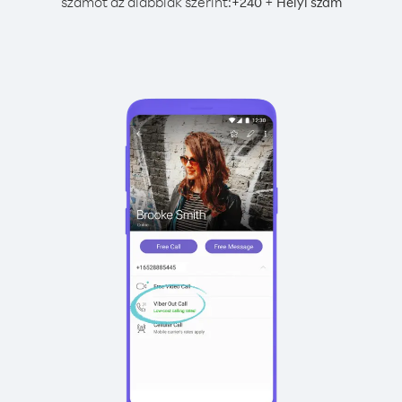
számot az alábbiak szerint:
+
+
240
Helyi szám